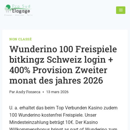
NON CLASSÉ
Wunderino 100 Freispiele
bitkingz Schweiz login +
400% Provision Zweiter
monat des jahres 2026
Andy Fonseca
Par
13 mars 2026
U. a. erhaltet das beim Top Verbunden Kasino zudem
100 Wunderino kostenfrei Freispiele. Unser
Mindesteinzahlung beträgt 10€. Der Kasino
Willkommensbonus bringt as part of Wunderino zum