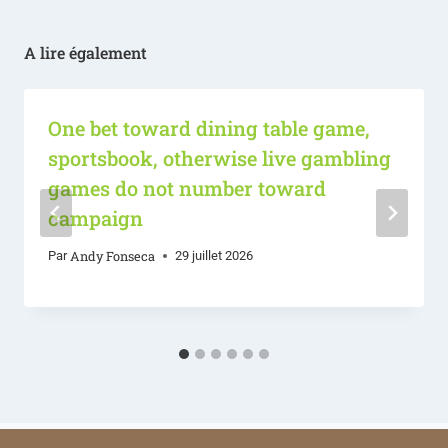
A lire également
One bet toward dining table game,
sportsbook, otherwise live gambling
games do not number toward
campaign
Andy Fonseca
Par
29 juillet 2026