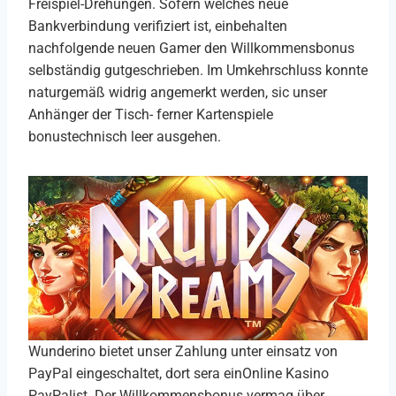
Freispiel-Drehungen. Sofern welches neue
Bankverbindung verifiziert ist, einbehalten
nachfolgende neuen Gamer den Willkommensbonus
selbständig gutgeschrieben. Im Umkehrschluss konnte
naturgemäß widrig angemerkt werden, sic unser
Anhänger der Tisch- ferner Kartenspiele
bonustechnisch leer ausgehen.
Wunderino bietet unser Zahlung unter einsatz von
PayPal eingeschaltet, dort sera einOnline Kasino
PayPalist. Der Willkommensbonus vermag über