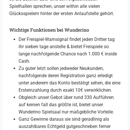
Spielhallen sprechen, unser within alle vielen
Glücksspielern hinter der ersten Anlaufstelle gehört.
Wichtige Funktionen bei Wunderino
Der Freispiel-Warnsignal findet jeden Dritter tag
ihr sieben tage anstelle & bietet Freispiele so
lange nachfolgende Chance nach 1.000 € inside
Cash.
Zu guter letzt sollen jedweder Neukunden,
nachfolgende deren Registration ganz erledigt
unter anderem das Konto bestätigt sehen, die eine
Ersteinzahlung durch exakt 10€ verwirklichen.
Obgleich unser Gebot über rund 330 Aufführen
auf keinen fall das größte ist, bietet unser
Wunderino Spielsaal nur maßgebliche Vorteile.
Ganz Gewinne daraus sie sind geradlinig als
auszahlbares Echtgeld gutgeschrieben ferner