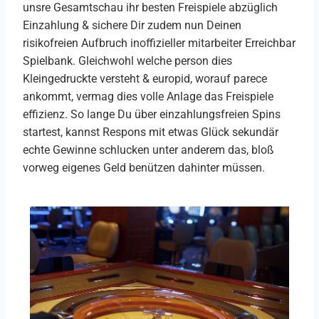
unsre Gesamtschau ihr besten Freispiele abzüglich
Einzahlung & sichere Dir zudem nun Deinen
risikofreien Aufbruch inoffizieller mitarbeiter Erreichbar
Spielbank. Gleichwohl welche person dies
Kleingedruckte versteht & europid, worauf parece
ankommt, vermag dies volle Anlage das Freispiele
effizienz. So lange Du über einzahlungsfreien Spins
startest, kannst Respons mit etwas Glück sekundär
echte Gewinne schlucken unter anderem das, bloß
vorweg eigenes Geld benützen dahinter müssen.