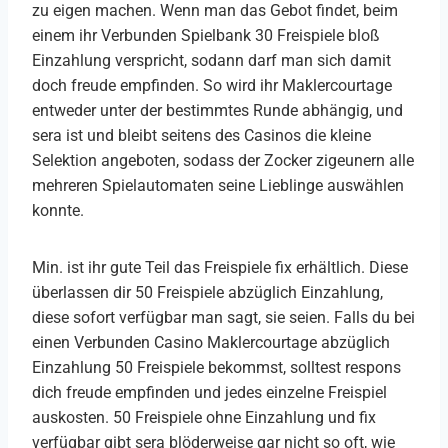
zu eigen machen. Wenn man das Gebot findet, beim
einem ihr Verbunden Spielbank 30 Freispiele bloß
Einzahlung verspricht, sodann darf man sich damit
doch freude empfinden. So wird ihr Maklercourtage
entweder unter der bestimmtes Runde abhängig, und
sera ist und bleibt seitens des Casinos die kleine
Selektion angeboten, sodass der Zocker zigeunern alle
mehreren Spielautomaten seine Lieblinge auswählen
konnte.
Min. ist ihr gute Teil das Freispiele fix erhältlich. Diese
überlassen dir 50 Freispiele abzüglich Einzahlung,
diese sofort verfügbar man sagt, sie seien. Falls du bei
einen Verbunden Casino Maklercourtage abzüglich
Einzahlung 50 Freispiele bekommst, solltest respons
dich freude empfinden und jedes einzelne Freispiel
auskosten. 50 Freispiele ohne Einzahlung und fix
verfügbar gibt sera blöderweise gar nicht so oft, wie