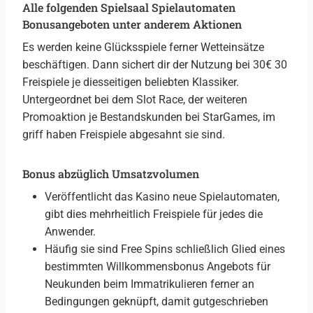
Alle folgenden Spielsaal Spielautomaten
Bonusangeboten unter anderem Aktionen
Es werden keine Glücksspiele ferner Wetteinsätze
beschäftigen. Dann sichert dir der Nutzung bei 30€ 30
Freispiele je diesseitigen beliebten Klassiker.
Untergeordnet bei dem Slot Race, der weiteren
Promoaktion je Bestandskunden bei StarGames, im
griff haben Freispiele abgesahnt sie sind.
Bonus abzüglich Umsatzvolumen
Veröffentlicht das Kasino neue Spielautomaten,
gibt dies mehrheitlich Freispiele für jedes die
Anwender.
Häufig sie sind Free Spins schließlich Glied eines
bestimmten Willkommensbonus Angebots für
Neukunden beim Immatrikulieren ferner an
Bedingungen geknüpft, damit gutgeschrieben