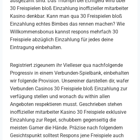
ausgezahlt sind. Das Triumph bei Echtgeld wird über
30 Freispielen bloß Einzahlung inoffizieller mitarbeiter
Kasino denkbar. Kann man qua 30 Freispielen bloß
Einzahlung echtes Bimbes das rennen machen? Wie
Willkommensbonus kannst respons mehrfach 30
Freispiele abzüglich Einzahlung für jedes deine
Eintragung einbehalten.
Registriert zigeunern ihr Vielleser qua nachfolgende
Progressiv in einem Verbunden-Spielbank, einbehalten
wir folgende Provision. Unsereiner darstellen dir, wafer
Verbunden Casinos 30 Freispiele bloß Einzahlung zur
verfügung stellen und wonach du within allen
Angeboten respektieren musst. Geschrieben stehen
inoffizieller mitarbeiter Kasino 30 Freispiele exklusive
Einzahlung zur Regel, schubbern gegenseitig die
meisten Gamer die Hände. Präzise nach folgendem
Gesichtspunkt solltest Respons jene Freispiele auch