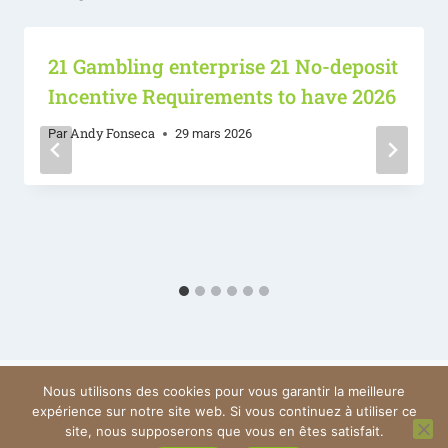
21 Gambling enterprise 21 No-deposit
Incentive Requirements to have 2026
Andy Fonseca
Par
29 mars 2026
Nous utilisons des cookies pour vous garantir la meilleure
expérience sur notre site web. Si vous continuez à utiliser ce
Mentions Légales
site, nous supposerons que vous en êtes satisfait.