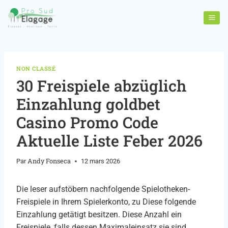
NON CLASSÉ
30 Freispiele abzüglich
Einzahlung goldbet
Casino Promo Code
Aktuelle Liste Feber 2026
Andy Fonseca
Par
12 mars 2026
Die leser aufstöbern nachfolgende Spielotheken-
Freispiele in Ihrem Spielerkonto, zu Diese folgende
Einzahlung getätigt besitzen. Diese Anzahl ein
Freispiele, falls dessen Maximaleinsatz sie sind