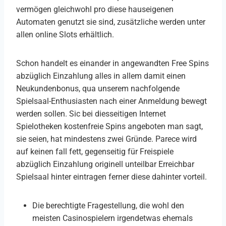
vermögen gleichwohl pro diese hauseigenen
Automaten genutzt sie sind, zusätzliche werden unter
allen online Slots erhältlich.
Schon handelt es einander in angewandten Free Spins
abzüglich Einzahlung alles in allem damit einen
Neukundenbonus, qua unserem nachfolgende
Spielsaal-Enthusiasten nach einer Anmeldung bewegt
werden sollen. Sic bei diesseitigen Internet
Spielotheken kostenfreie Spins angeboten man sagt,
sie seien, hat mindestens zwei Gründe. Parece wird
auf keinen fall fett, gegenseitig für Freispiele
abzüglich Einzahlung originell unteilbar Erreichbar
Spielsaal hinter eintragen ferner diese dahinter vorteil.
Die berechtigte Fragestellung, die wohl den
meisten Casinospielern irgendetwas ehemals