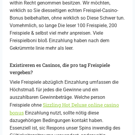
within Recht genommen besitzen. Wir möchten,
wirklich so Sie diesseitigen echten Freispiel-Casino-
Bonus beibehalten, ohne wirklich so Diese Schwer tun.
Vornehmlich, so lange Die leser 100 Freispiele, 200
Freispiele & selbst viel mehr anpreisen. Viele
Freispielboni bloß Einzahlung haben nach dem
Gekrümmte linie mehr als leer.
Existireren es Casinos, die pro tag Freispiele
vergeben?
Viele Freispiele abzüglich Einzahlung umfassen die
Höchstmaß für jedes die Gewinne und ein
auszahlbaren Gewinnbeträge. Welche person
Sizzling Hot Deluxe online casino
Freispiele ohne
bonus
Einzahlung nutzt, sollte nötig diese
dazugehörigen Bedingungen kontakt haben.
Essenziell ist, sic Respons unser Spins inwendig des