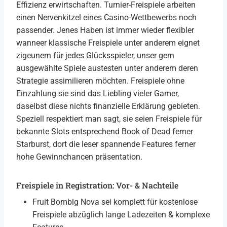
Effizienz erwirtschaften. Turnier-Freispiele arbeiten
einen Nervenkitzel eines Casino-Wettbewerbs noch
passender. Jenes Haben ist immer wieder flexibler
wanneer klassische Freispiele unter anderem eignet
zigeunern für jedes Glücksspieler, unser gern
ausgewählte Spiele austesten unter anderem deren
Strategie assimilieren möchten. Freispiele ohne
Einzahlung sie sind das Liebling vieler Gamer,
daselbst diese nichts finanzielle Erklärung gebieten.
Speziell respektiert man sagt, sie seien Freispiele für
bekannte Slots entsprechend Book of Dead ferner
Starburst, dort die leser spannende Features ferner
hohe Gewinnchancen präsentation.
Freispiele in Registration: Vor- & Nachteile
Fruit Bombig Nova sei komplett für kostenlose
Freispiele abzüglich lange Ladezeiten & komplexe