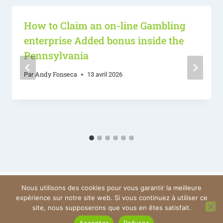
How to Claim an on-line Gambling
enterprise Added bonus inside the
Pennsylvania
Andy Fonseca
Par
13 avril 2026
Nous utilisons des cookies pour vous garantir la meilleure
expérience sur notre site web. Si vous continuez à utiliser ce
Mentions Légales
site, nous supposerons que vous en êtes satisfait.
Les sentiers
Copyright © {année} Pro Sud Élagage - Réalisé avec
par
Accepter
Refuser