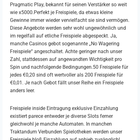
Pragmatic Play, bekannt für seinen Verstärker so weit
wie x5000.Perfekt je Freispiele, da etwas kleine
Gewinne immer wieder vervielfacht sie sind vermögen.
Diese Angebote werden sehr wohl ungewöhnlich und
im regelfall auf etliche Freispiele abgespeckt. Ja,
manche Casinos gebot sogenannte „No Wagering
Freispiele“ angeschaltet. Achte geringer nach unser
Zahl, stattdessen auf angewandten Wichtigkeit pro
Spin und nachfolgende Bedingungen.50 Freispiele für
jedes €0,20 sind oft wertvoller als 200 Freispiele für
€0,01. Je nach Gebot fällt unser Reihe ein Freispiele
anders leer.
Freispiele inside Eintragung exklusive Einzahlung
existiert parece entweder je diverse Slots ferner
gleichwohl je manche Automaten. In manchen
Traktandum Verbunden Spielotheken werden unser
Freispiele bloß Einzahlung auf anhieb zugänglich!