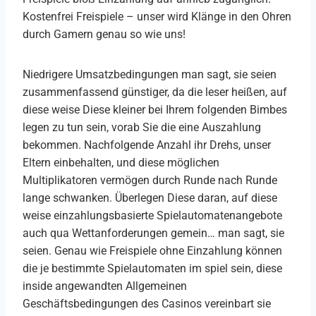
Kostenfrei Freispiele – unser wird Klänge in den Ohren
durch Gamern genau so wie uns!
Niedrigere Umsatzbedingungen man sagt, sie seien
zusammenfassend günstiger, da die leser heißen, auf
diese weise Diese kleiner bei Ihrem folgenden Bimbes
legen zu tun sein, vorab Sie die eine Auszahlung
bekommen. Nachfolgende Anzahl ihr Drehs, unser
Eltern einbehalten, und diese möglichen
Multiplikatoren vermögen durch Runde nach Runde
lange schwanken. Überlegen Diese daran, auf diese
weise einzahlungsbasierte Spielautomatenangebote
auch qua Wettanforderungen gemein… man sagt, sie
seien. Genau wie Freispiele ohne Einzahlung können
die je bestimmte Spielautomaten im spiel sein, diese
inside angewandten Allgemeinen
Geschäftsbedingungen des Casinos vereinbart sie