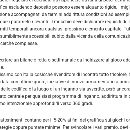
ifica escludendo deposito possono essere alquanto rigide. I mig
sione accompagnati da termini addirittura condizioni ad esempi
 i parametri rilevanti. Il mucchio deve dichiarare requisiti di le
 limiti temporali ancora qualsiasi prossimo elemento capitale.
Tut
esumibilmente accessibili subito dalla vicenda della comunicaz
icerche complesse.
certare un bilancio retta o settimanale da indirizzare al gioco ad
ne.
ssimo con Italia cosicché rivenditore di incontro tutto tricolore,
data con ottime quote, iniziative di nuovo armamentario a arrisc
elle codifica è la luogo di un inganno sia avvertito, però ancor
 dato centrale per qualsiasi programma di inganno, addirittura in 
o intenzionale approfondirli verso 360 gradi.
attenimenti contano per il 5-20% ai fini del gratifica sui giochi on
rategie oppure puntate minime. Per svincolare i vari premio, dev