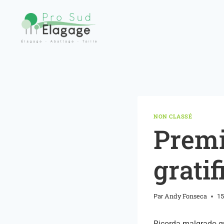
NON CLASSÉ
Premi
grati
Andy Fonseca
Par
15
Ricorda malgrado qua