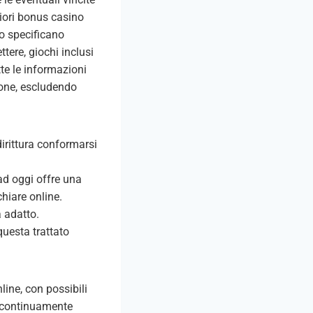
liori bonus casino
o specificano
ttere, giochi inclusi
te le informazioni
ione, escludendo
dirittura conformarsi
 ad oggi offre una
hiare online.
a adatto.
questa trattato
line, con possibili
i continuamente