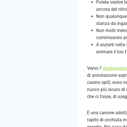
Potete vestire l
ancora del ritir
Non qualunque g
stanza da inga
Non molti metodi
commissioni anc
A aiutarti nella
animare il tuo f
Applicazion
Verso l’
di annotazione sopra
casino spiD, sono not
nuovo più sicuro di
che ci fosse, di sce
È una canone adottata
rapito di occhiata i
esperto. Nei casa da