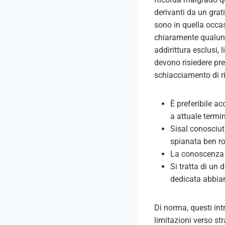
derivanti da un grat
sono in quella occa
chiaramente qualunque
addirittura esclusi,
devono risiedere pr
schiacciamento di r
È preferibile ac
a attuale termi
Sisal conosciuti
spianata ben ro
La conoscenza d
Si tratta di un
dedicata abbiam
Di norma, questi intr
limitazioni verso st