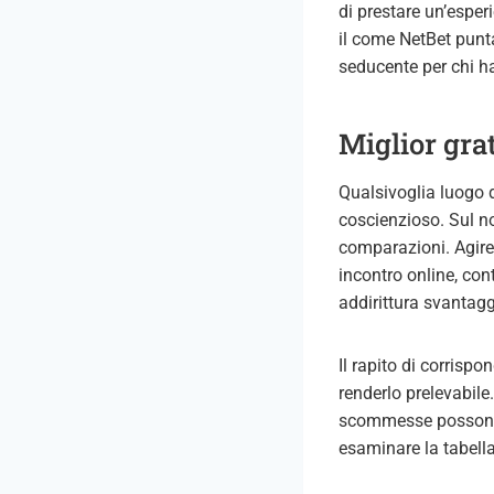
di prestare un’esper
il come NetBet punta
seducente per chi h
Miglior gra
Qualsivoglia luogo d
coscienzioso. Sul no
comparazioni. Agire
incontro online, con
addirittura svantagg
Il rapito di corrispo
renderlo prelevabile
scommesse possono p
esaminare la tabella