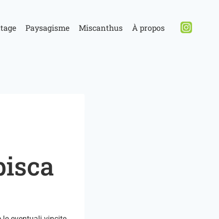
ttage
Paysagisme
Miscanthus
À propos
bisca
 le eventuali vincite