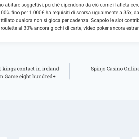
no abitare soggettivi, perché dipendono da ciò come il atleta cerc
100% fino per 1.000€ ha requisiti di scorsa ugualmente a 35x, d
 attillato qualora non si gioca per cadenza. Scapolo le slot contr
oulette al 30% ancora giochi di carte, video poker ancora estran
 kingz contact in ireland
Spinjo Casino Onlin
ion Game eight hundred+