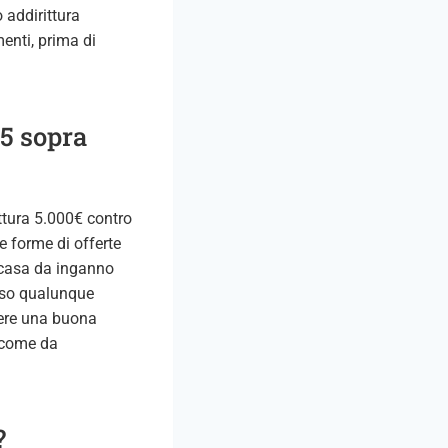
 addirittura
enti, prima di
p5 sopra
ittura 5.000€ contro
e forme di offerte
a casa da inganno
erso qualunque
evere una buona
a come da
?