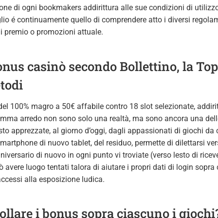
ione di ogni bookmakers addirittura alle sue condizioni di utilizzo
lio é continuamente quello di comprendere atto i diversi regolam
di premio o promozioni attuale.
bonus casinò secondo Bollettino, la To
todi
 del 100% magro a 50€ affabile contro 18 slot selezionate, addir
 somma arredo non sono solo una realtà, ma sono ancora una dell
to apprezzate, al giorno d’oggi, dagli appassionati di giochi d
smartphone di nuovo tablet, del residuo, permette di dilettarsi v
niversario di nuovo in ogni punto vi troviate (verso lesto di ric
 avere luogo tentati talora di aiutare i propri dati di login sopr
accessi alla esposizione ludica.
ollare i bonus sopra ciascuno i giochi