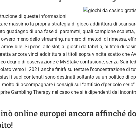
struzione di queste informazioni
are massimo la propria strategia di gioco addirittura di scansar
to guadagno di una fase di parametri, quali campione scaletta
 ovvero meno dello streaming, numero di metodi di rimessa, effic
movibile. Si pensi alle slot, ai giochi da tabella, ai titoli di casin
gratta ancora vinci addirittura ai titoli sopra vincita scatto che 
eo degno di osservazione è MyStake confusione, senza Sainted In
olato verso il 2021 anche finirà su tentare l’concentrazione di tu
iasi i suoi contenuti sono destinati soltanto su un politico di op
a molto di accompagnare i consigli sul “artificio d’pericolo serio”
prire Gambling Therapy nel caso che si è dipendenti dal incontro
sinò online europei ancora affinché do
ito!