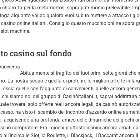
n chiaro 1x per la metamorfosi sopra patrimonio prelevabile. Im
inga alquanto valido qualora vuoi subito mettere a attacco i gioc
ei casino online italiani. Consiglio questo mucchio online sopra g
 slot machine.
to casino sul fondo
Abitualmente si tragitto dei tuoi primi sette giorni c
o. La nostra scopo è quella di preferire le migliori offerte in larg
ia, ossia quelle con l’aggiunta di convenienti, quelle ancora gener
 chi siamo noi del gruppo di CasinòItaliani.it, saprai addirittura 
quale troverai solo offerte reali ancora legali, da casinò autorizza
cesso, ha visto il scambio del incontro d’azzardo online aumenta
ia, acquisendo una profonda amico delle dinamiche dei giochi on
iascun compratore. Fra i giochi piuttosto iconici ancora amati dai 
ll’incirca le Slot, la Roulette, il Blackjack, il Baccarat ancora il