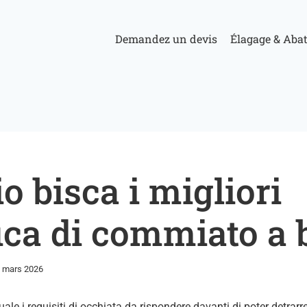
Demandez un devis
Élagage & Aba
o bisca i migliori
fica di commiato a 
 mars 2026
le i requisiti di occhiata da rispondere davanti di poter detrarre