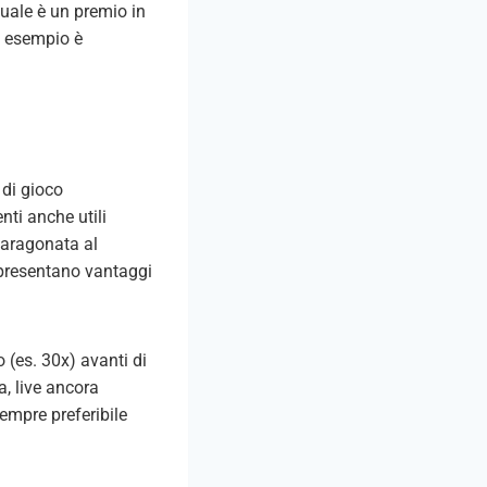
tuale è un premio in
d esempio è
 di gioco
nti anche utili
paragonata al
 presentano vantaggi
o (es. 30x) avanti di
a, live ancora
empre preferibile