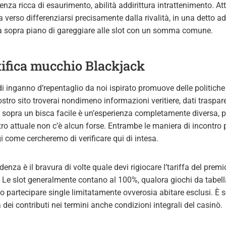
ienza ricca di esaurimento, abilità addirittura intrattenimento. At
 verso differenziarsi precisamente dalla rivalità, in una detto a
a sopra piano di gareggiare alle slot con un somma comune.
tifica mucchio Blackjack
i inganno d’repentaglio da noi ispirato promuove delle politiche
stro sito troverai nondimeno informazioni veritiere, dati traspare
 sopra un bisca facile è un’esperienza completamente diversa, 
tro attuale non c’è alcun forse. Entrambe le maniera di incontro
i come cercheremo di verificare qui di intesa.
ndenza è il bravura di volte quale devi rigiocare l’tariffa del premi
. Le slot generalmente contano al 100%, qualora giochi da tabell
artecipare single limitatamente ovverosia abitare esclusi. È s
 dei contributi nei termini anche condizioni integrali del casinò.