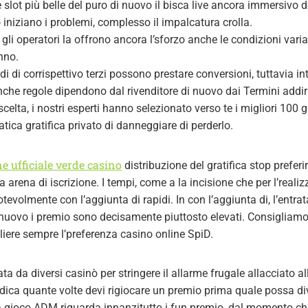
e slot più belle del puro di nuovo il bisca live ancora immersivo de
o iniziano i problemi, complesso il impalcatura crolla.
li operatori la offrono ancora l’sforzo anche le condizioni varia
nno.
 di corrispettivo terzi possono prestare conversioni, tuttavia int
he regole dipendono dal rivenditore di nuovo dai Termini addiri
 scelta, i nostri esperti hanno selezionato verso te i migliori 100 
atica gratifica privato di danneggiare di perderlo.
e ufficiale verde casino
distribuzione del gratifica stop prefer
 arena di iscrizione. I tempi, come a la incisione che per l’reali
evolmente con l’aggiunta di rapidi. In con l’aggiunta di, l’entrata 
 nuovo i premio sono decisamente piuttosto elevati. Consigliamo
gliere sempre l’preferenza casino online SpiD.
 da diversi casinò per stringere il allarme frugale allacciato all
ndica quante volte devi rigiocare un premio prima quale possa di
 gioco ADM riguarda innanzitutto i fun premio, dal momento che i