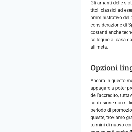
Gli amanti delle slo
titoli classici ad es
amministrativo del a
considerazione di S
costanti anche tec
colloquio al casa da
all’meta.
Opzioni lin
Ancora in questo mome
appagare a poter prel
dell’accredito, tutt
confusione non si l
periodo di promozion
queste, troviamo grat
termini di nuovo con