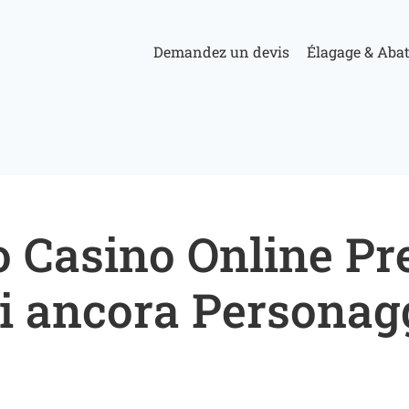
Demandez un devis
Élagage & Aba
o Casino Online Pr
i ancora Personag