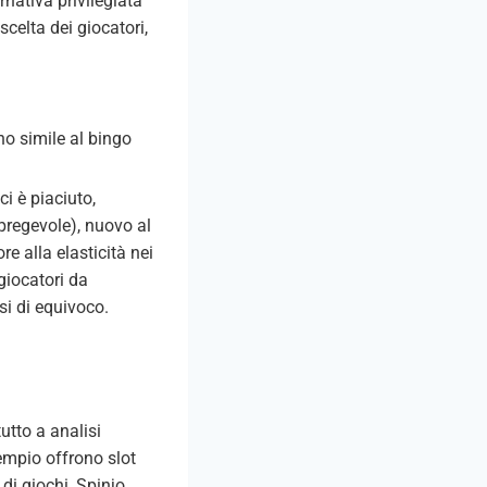
rnativa privilegiata
celta dei giocatori,
i è piaciuto,
spregevole), nuovo al
e alla elasticità nei
giocatori da
si di equivoco.
utto a analisi
sempio offrono slot
di giochi, Spinjo