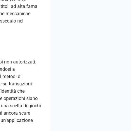
titoli ad alta fama
nche meccaniche
ossequio nel
i non autorizzati.
andosi a
I metodi di
e su transazioni
’identità che
le operazioni siano
 una scelta di giochi
ni ancora scure
 un’applicazione