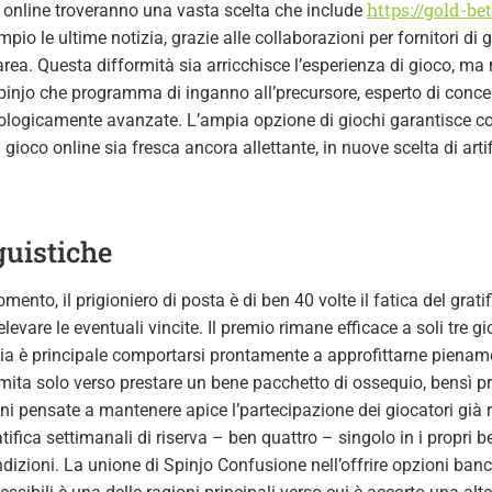
https://gold-be
t online troveranno una vasta scelta che include
empio le ultime notizia, grazie alle collaborazioni per fornitori di 
rea. Questa difformità sia arricchisce l’esperienza di gioco, ma 
pinjo che programma di inganno all’precursore, esperto di con
nologicamente avanzate. L’ampia opzione di giochi garantisce 
 gioco online sia fresca ancora allettante, in nuove scelta di art
guistiche
nto, il prigioniero di posta è di ben 40 volte il fatica del gratif
evare le eventuali vincite. Il premio rimane efficace a soli tre gi
avia è principale comportarsi prontamente a approfittarne pienam
imita solo verso prestare un bene pacchetto di ossequio, bensì p
i pensate a mantenere apice l’partecipazione dei giocatori già r
ifica settimanali di riserva – ben quattro – singolo in i propri b
dizioni. La unione di Spinjo Confusione nell’offrire opzioni banca