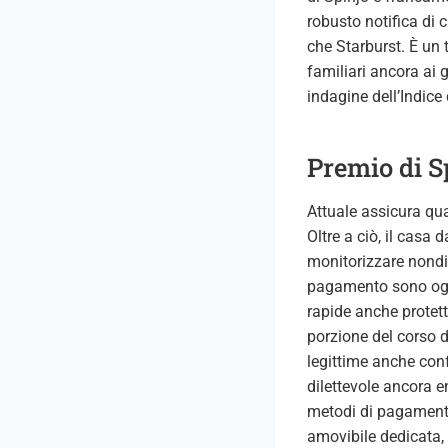
robusto notifica di 
che Starburst. È un 
familiari ancora ai 
indagine dell’Indice
Premio di 
Attuale assicura qua
Oltre a ciò, il casa
monitorizzare nondim
pagamento sono ogni 
rapide anche protett
porzione del corso d
legittime anche conf
dilettevole ancora 
metodi di pagamento
amovibile dedicata, 