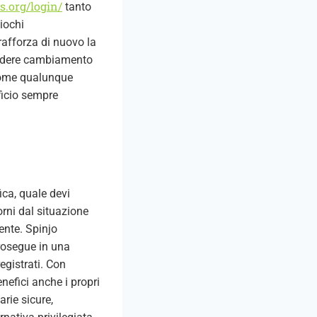
ts.org/login/
tanto
giochi
rafforza di nuovo la
cedere cambiamento
come qualunque
ificio sempre
ica, quale devi
orni dal situazione
ente. Spinjo
rosegue in una
egistrati. Con
enefici anche i propri
rie sicure,