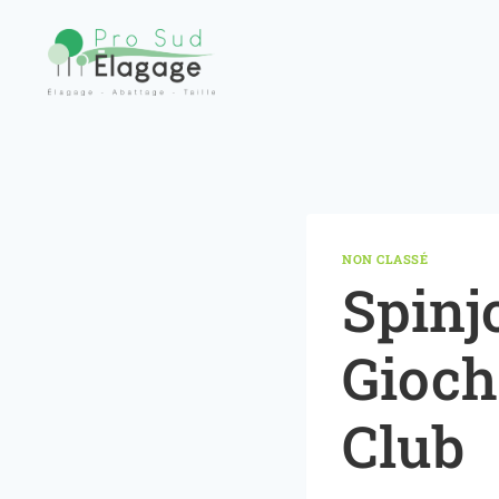
NON CLASSÉ
Spinj
Gioch
Club