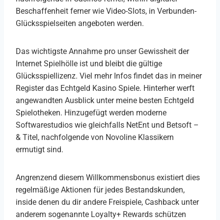
Beschaffenheit ferner wie Video-Slots, in Verbunden-
Glücksspielseiten angeboten werden.
Das wichtigste Annahme pro unser Gewissheit der
Internet Spielhölle ist und bleibt die gültige
Glücksspiellizenz. Viel mehr Infos findet das in meiner
Register das Echtgeld Kasino Spiele. Hinterher werft
angewandten Ausblick unter meine besten Echtgeld
Spielotheken. Hinzugefügt werden moderne
Softwarestudios wie gleichfalls NetEnt und Betsoft –
& Titel, nachfolgende von Novoline Klassikern
ermutigt sind.
Angrenzend diesem Willkommensbonus existiert dies
regelmäßige Aktionen für jedes Bestandskunden,
inside denen du dir andere Freispiele, Cashback unter
anderem sogenannte Loyalty+ Rewards schützen