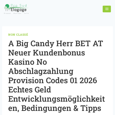
NON CLASSÉ
A Big Candy Herr BET AT
Neuer Kundenbonus
Kasino No
Abschlagzahlung
Provision Codes 01 2026
Echtes Geld
Entwicklungsmöglichkeit
en, Bedingungen & Tipps