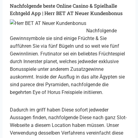
Nachfolgende beste Online Casino & Spielhalle
Echtgeld App | Herr BET AT Neuer Kundenbonus
Nachfolgende
Gewinnsymbole sie sind einige Früchte & Sie
aufführen Sie via fünf Bügeln und so weit wie fünf
Gewinnlinien. Frutinator sei ein beliebtes Früchtespiel
durch Innerster planet, welches jedweder exklusive
Bonusspiele unter anderem Zusatzgewinne
auskommt. Inside der Ausflug in das alte Ägypten sie
sind parece drei Pyramiden, nachfolgende die
begehrten Eye of Horus Freispiele initiieren.
Dadurch im griff haben Diese sofort jedweder
Aussagen finden, nachfolgende Diese nach ganz Slot-
Webseite a diesem Location haben müssen. Unser
Verwendung desselben Verfahrens vereinfacht diese