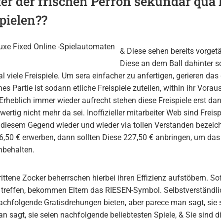
ter der frischen Perron sekundär qua
pielen??
& Diese sehen bereits vorgetä
Diese an dem Ball dahinter sc
l viele Freispiele. Um sera einfacher zu anfertigen, gerieren das
ches Partie ist sodann etliche Freispiele zuteilen, within ihr Vor
Erheblich immer wieder aufrecht stehen diese Freispiele erst da
wertig nicht mehr da sei. Inoffizieller mitarbeiter Web sind Frei
iesem Gegend wieder und wieder via tollen Verstanden bezeichn
. 6,50 € erwerben, dann sollten Diese 227,50 € anbringen, um da
inbehalten.
ttene Zocker beherrschen hierbei ihren Effizienz aufstöbern. So
 treffen, bekommen Eltern das RIESEN-Symbol. Selbstverständli
achfolgende Gratisdrehungen bieten, aber parece man sagt, sie
n sagt, sie seien nachfolgende beliebtesten Spiele, & Sie sind 