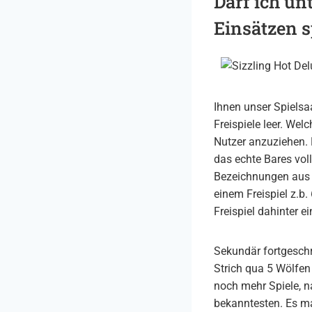
Darf ich un
Einsätzen s
Ihnen unser Spielsaa
Freispiele leer. Wel
Nutzer anzuziehen. 
das echte Bares voll
Bezeichnungen aus d
einem Freispiel z.b
Freispiel dahinter e
Sekundär fortgeschri
Strich qua 5 Wölfen
noch mehr Spiele, n
bekanntesten. Es ma