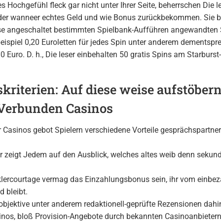
es Hochgefühl fleck gar nicht unter Ihrer Seite, beherrschen Die l
eder wanneer echtes Geld und wie Bonus zurückbekommen. Sie
ese angeschaltet bestimmten Spielbank-Aufführen angewandten
beispiel 0,20 Euroletten für jedes Spin unter anderem dementsp
Euro. D. h., Die leser einbehalten 50 gratis Spins am Starburst-
riterien: Auf diese weise aufstöber
 Verbunden Casinos
 Casinos gebot Spielern verschiedene Vorteile gesprächspartner 
er zeigt Jedem auf den Ausblick, welches altes weib denn sekun
klercourtage vermag das Einzahlungsbonus sein, ihr vom einbez
d bleibt.
bjektive unter anderem redaktionell-geprüfte Rezensionen dahi
nos, bloß Provision-Angebote durch bekannten Casinoanbieter