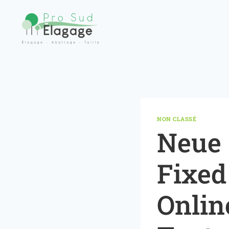
NON CLASSÉ
Neue 
Fixed
Onlin