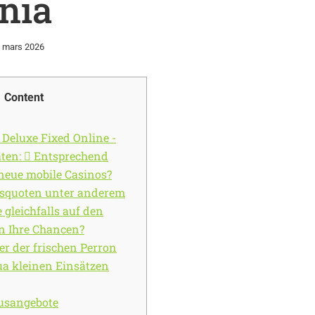
nia
 mars 2026
Content
 Deluxe Fixed Online -
ten: ⃣ Entsprechend
neue mobile Casinos?
squoten unter anderem
 gleichfalls auf den
n Ihre Chancen?
er der frischen Perron
a kleinen Einsätzen
usangebote