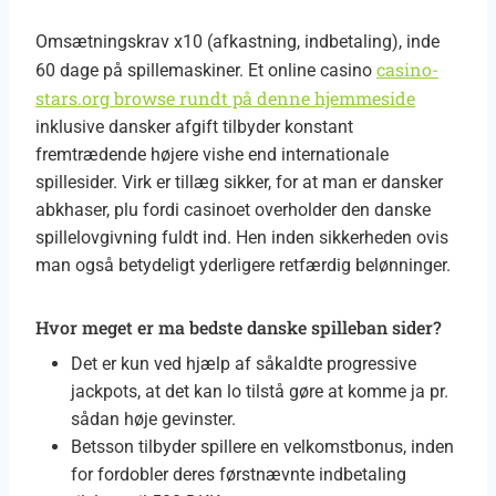
Omsætningskrav x10 (afkastning, indbetaling), inde
casino-
60 dage på spillemaskiner. Et online casino
stars.org browse rundt på denne hjemmeside
inklusive dansker afgift tilbyder konstant
fremtrædende højere vishe end internationale
spillesider. Virk er tillæg sikker, for at man er dansker
abkhaser, plu fordi casinoet overholder den danske
spillelovgivning fuldt ind. Hen inden sikkerheden ovis
man også betydeligt yderligere retfærdig belønninger.
Hvor meget er ma bedste danske spilleban sider?
Det er kun ved hjælp af såkaldte progressive
jackpots, at det kan lo tilstå gøre at komme ja pr.
sådan høje gevinster.
Betsson tilbyder spillere en velkomstbonus, inden
for fordobler deres førstnævnte indbetaling