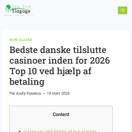
NON CLASSÉ
Bedste danske tilslutte
casinoer inden for 2026
Top 10 ved hjælp af
betaling
Andy Fonseca
Par
13 mars 2026
Content
Casinoer ved hjælp af ma største