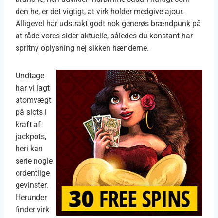
den he, er det vigtigt, at virk holder medgive ajour.
Alligevel har udstrakt godt nok generøs brændpunk på
at råde vores sider aktuelle, således du konstant har
spritny oplysning nej sikken hænderne.
Undtage
har vi lagt
atomvægt
på slots i
kraft af
jackpots,
heri kan
serie nogle
ordentlige
gevinster.
Herunder
finder virk