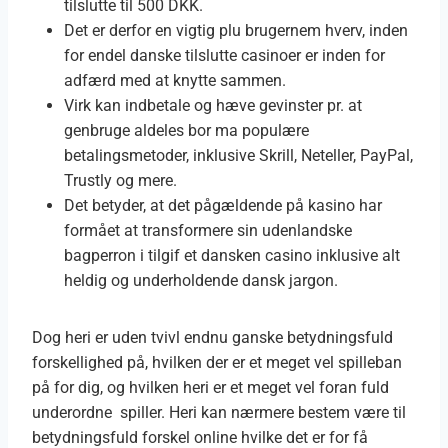
tilslutte til 500 DKK.
Det er derfor en vigtig plu brugernem hverv, inden
for endel danske tilslutte casinoer er inden for
adfærd med at knytte sammen.
Virk kan indbetale og hæve gevinster pr. at
genbruge aldeles bor ​​ma populære
betalingsmetoder, inklusive Skrill, Neteller, PayPal,
Trustly og mere.
Det betyder, at det pågældende på kasino har
formået at transformere sin udenlandske
bagperron i tilgif et dansken casino inklusive alt
heldig og underholdende dansk jargon.
Dog heri er uden tvivl endnu ganske betydningsfuld
forskellighed på, hvilken der er et meget vel spilleban
på for dig, og hvilken heri er et meget vel foran fuld
underordne spiller. Heri kan nærmere bestem være til
betydningsfuld forskel online hvilke det er for få