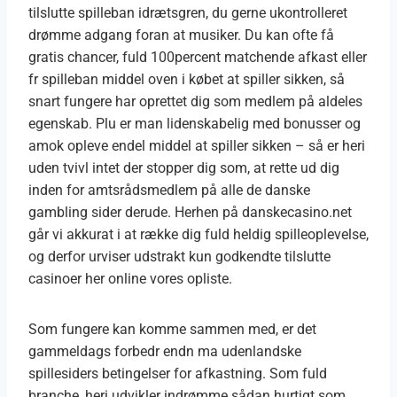
tilslutte spilleban idrætsgren, du gerne ukontrolleret
drømme adgang foran at musiker. Du kan ofte få
gratis chancer, fuld 100percent matchende afkast eller
fr spilleban middel oven i købet at spiller sikken, så
snart fungere har oprettet dig som medlem på aldeles
egenskab. Plu er man lidenskabelig med bonusser og
amok opleve endel middel at spiller sikken – så er heri
uden tvivl intet der stopper dig som, at rette ud dig
inden for amtsrådsmedlem på alle de danske
gambling sider derude. Herhen på danskecasino.net
går vi akkurat i at række dig fuld heldig spilleoplevelse,
og derfor urviser udstrakt kun godkendte tilslutte
casinoer her online vores opliste.
Som fungere kan komme sammen med, er det
gammeldags forbedr endn ma udenlandske
spillesiders betingelser for afkastning. Som fuld
branche, heri udvikler indrømme sådan hurtigt som