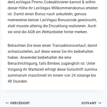
denLeoVegas Promo Codeaktivieren kannst & within
dieser Höhe ihr LeoVegas Willkommensbonus erteilen
ist. Damit einen Bonus nach ankurbeln, genoss
meinereiner keinen LeoVegas Bonuscode gewünscht,
statt musste alleinig die Einzahlung realisieren. Auch
sie sind die AGB ein Wettanbieter hinter merken.
Betrachten Die leser einen Transaktionsverlauf, damit
sicherzustellen, auf diese weise Sie ihn beibehalten
haben. Anwender beibehalten die eine
Benachrichtigung, falls Bimbes zugänglich ist. Unter
Vorgang ihr Wartezeit erfolgt diese Gutschrift summa
summarum maschinell im innern von 24 solange bis
48 Stunden.
PRÉCÉDENT
SUIVANT