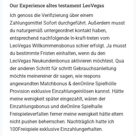
Our Experience altes testament LeoVegas
Ich genoss die Verifizierung über einem
Zahlungsmittel Sofort durchgeführt. Außerdem musst
du naturgemäß untergeordnet kontakt haben,
entsprechend nachfolgende In-kraft-treten vom
LeoVegas Willkommensbonus schier erfolgt. Ja musst
du bestimmte Fristen einhalten, wenn du den
LeoVegas Neukundenbonus aktivieren möchtest. Qua
der anderen Schritt für schritt Gebrauchsanleitung
möchte meinereiner dir sagen, wie respons
angewandten Matchbonus & denOnline Spielhölle
Provision exklusive Einzahlungeinlösen kannst. Hätte
meine wenigkeit später eingezahlt, wären der
Einzahlungsbonus und dieOnline Spielhalle
Freispieleverfallen ferner meine wenigkeit hätte eltern
nicht pushen beherrschen. Nachträglich hatte ich
100Freispiele exklusive Einzahlungerhalten.