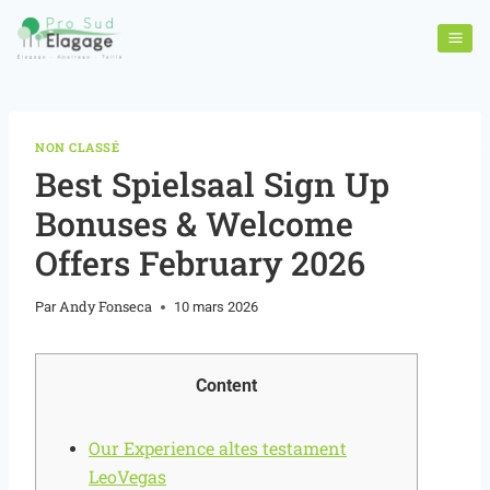
NON CLASSÉ
Best Spielsaal Sign Up
Bonuses & Welcome
Offers February 2026
Andy Fonseca
Par
10 mars 2026
Content
Our Experience altes testament
LeoVegas