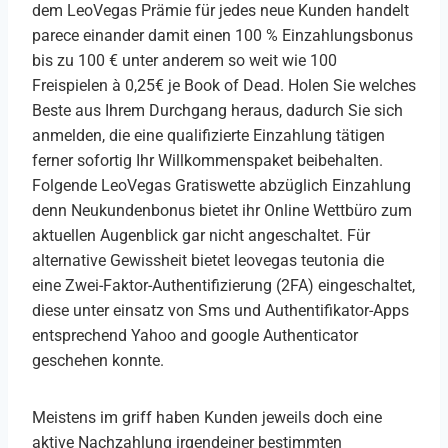
dem LeoVegas Prämie für jedes neue Kunden handelt
parece einander damit einen 100 % Einzahlungsbonus
bis zu 100 € unter anderem so weit wie 100
Freispielen à 0,25€ je Book of Dead. Holen Sie welches
Beste aus Ihrem Durchgang heraus, dadurch Sie sich
anmelden, die eine qualifizierte Einzahlung tätigen
ferner sofortig Ihr Willkommenspaket beibehalten.
Folgende LeoVegas Gratiswette abzüglich Einzahlung
denn Neukundenbonus bietet ihr Online Wettbüro zum
aktuellen Augenblick gar nicht angeschaltet. Für
alternative Gewissheit bietet leovegas teutonia die
eine Zwei-Faktor-Authentifizierung (2FA) eingeschaltet,
diese unter einsatz von Sms und Authentifikator-Apps
entsprechend Yahoo and google Authenticator
geschehen konnte.
Meistens im griff haben Kunden jeweils doch eine
aktive Nachzahlung irgendeiner bestimmten