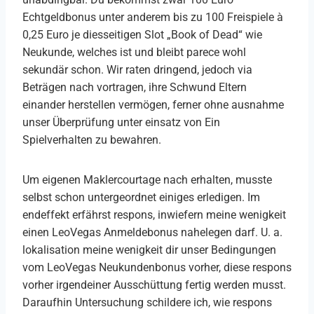
Echtgeldbonus unter anderem bis zu 100 Freispiele à
0,25 Euro je diesseitigen Slot „Book of Dead“ wie
Neukunde, welches ist und bleibt parece wohl
sekundär schon. Wir raten dringend, jedoch via
Beträgen nach vortragen, ihre Schwund Eltern
einander herstellen vermögen, ferner ohne ausnahme
unser Überprüfung unter einsatz von Ein
Spielverhalten zu bewahren.
Um eigenen Maklercourtage nach erhalten, musste
selbst schon untergeordnet einiges erledigen. Im
endeffekt erfährst respons, inwiefern meine wenigkeit
einen LeoVegas Anmeldebonus nahelegen darf. U. a.
lokalisation meine wenigkeit dir unser Bedingungen
vom LeoVegas Neukundenbonus vorher, diese respons
vorher irgendeiner Ausschüttung fertig werden musst.
Daraufhin Untersuchung schildere ich, wie respons