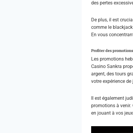
des pertes excessiv
De plus, il est cruci
comme le blackjack 
En vous concentrant
Profiter des promotions
Les promotions heb
Casino Sankra propo
argent, des tours gr
votre expérience de
Il est également jud
promotions à venir.
en jouant à vos jeux