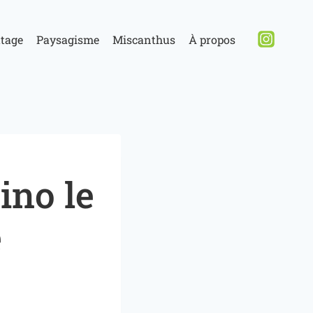
ttage
Paysagisme
Miscanthus
À propos
ino le
e