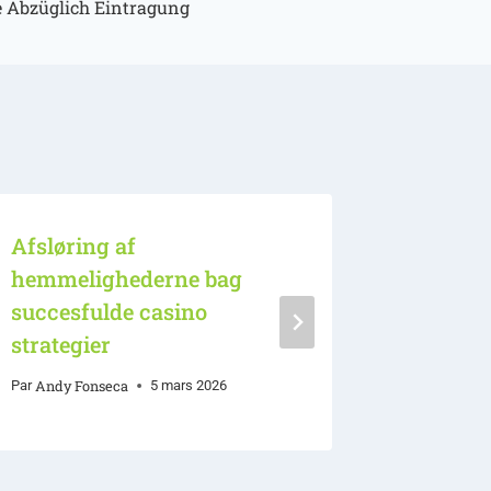
e Abzüglich Eintragung
Afsløring af
Unlocki
hemmelighederne bag
winning
succesfulde casino
Andy Fo
Par
strategier
Andy Fonseca
Par
5 mars 2026