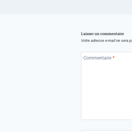
Laisser un commentaire
Votre adresse e-mail ne sera p
Commentaire
*