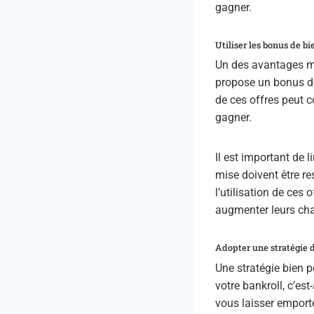
gagner.
Utiliser les bonus de b
Un des avantages ma
propose un bonus de 
de ces offres peut c
gagner.
Il est important de 
mise doivent être r
l’utilisation de ces
augmenter leurs ch
Adopter une stratégie 
Une stratégie bien p
votre bankroll, c’es
vous laisser emporte