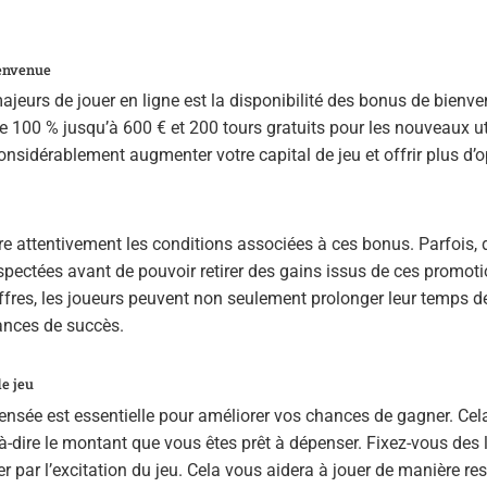
ienvenue
jeurs de jouer en ligne est la disponibilité des bonus de bienv
100 % jusqu’à 600 € et 200 tours gratuits pour les nouveaux util
onsidérablement augmenter votre capital de jeu et offrir plus d’
lire attentivement les conditions associées à ces bonus. Parfois,
espectées avant de pouvoir retirer des gains issus de ces promo
 offres, les joueurs peuvent non seulement prolonger leur temps d
ances de succès.
de jeu
ensée est essentielle pour améliorer vos chances de gagner. Cela
t-à-dire le montant que vous êtes prêt à dépenser. Fixez-vous des
r par l’excitation du jeu. Cela vous aidera à jouer de manière re