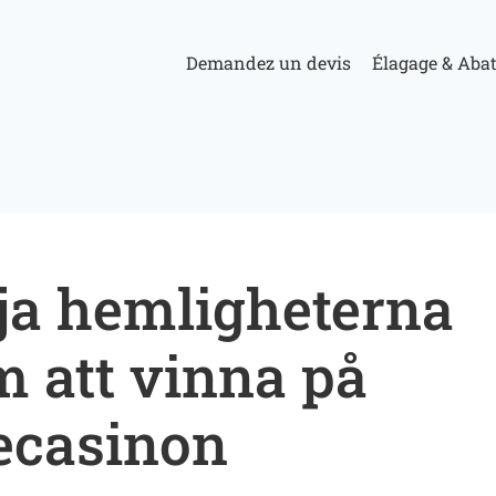
Demandez un devis
Élagage & Aba
ja hemligheterna
 att vinna på
ecasinon