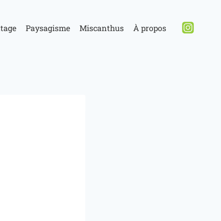
ttage
Paysagisme
Miscanthus
À propos