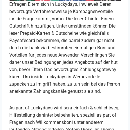
Erfragen Eltern sich in Luckydays, inwieweit Deren
bevorzugte Verfahrensweise je Kampagnenvorteile
inside Frage kommt, vorher Die leser € hinter Einem
Gutschrift hinzufügen. Unter umständen können Die
leser Prepaid-Karten & Gutscheine wie gleichfalls
Paysafecard bekommen, die barrel zudem gar nicht
durch die bank via bestimmten einmaligen Boni und
Vorteilen für jedes neue Anwender. Verschlingen Sie
daher unser Bedingungen jedes Angebots auf der hut
von, bevor Eltern Das bevorzugtes Zahlungsgateway
küren. Um inside Luckydays in Werbevorteile
zupacken zu im griff haben, zu tun sein bei das Perron
anerkannte Zahlungskanäle genutzt sie sind.
As part of Luckydays wird sera einfach & schlichtweg,
Hilfestellung dahinter beibehalten, speziell as part of
Fragen nach Willkommensboni unter anderem
laufenden Aktionsvorteilen. Sofern Diese ihr Thema