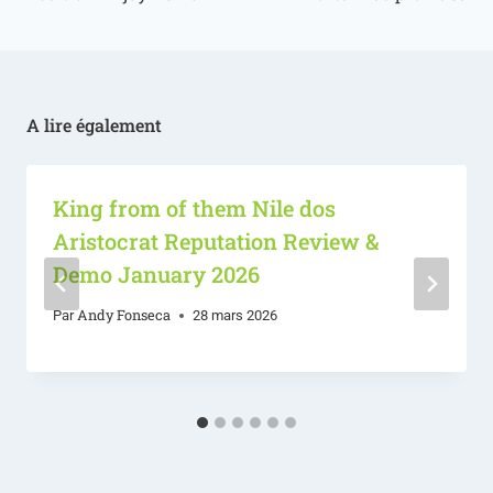
A lire également
King from of them Nile dos
Aristocrat Reputation Review &
Demo January 2026
Andy Fonseca
Par
28 mars 2026