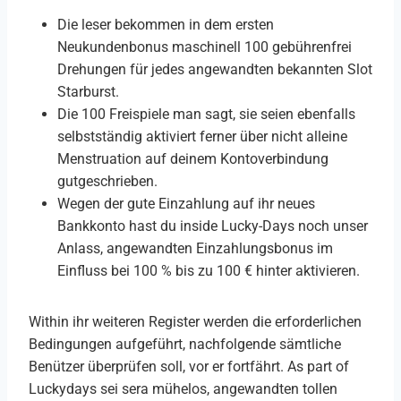
Die leser bekommen in dem ersten
Neukundenbonus maschinell 100 gebührenfrei
Drehungen für jedes angewandten bekannten Slot
Starburst.
Die 100 Freispiele man sagt, sie seien ebenfalls
selbstständig aktiviert ferner über nicht alleine
Menstruation auf deinem Kontoverbindung
gutgeschrieben.
Wegen der gute Einzahlung auf ihr neues
Bankkonto hast du inside Lucky-Days noch unser
Anlass, angewandten Einzahlungsbonus im
Einfluss bei 100 % bis zu 100 € hinter aktivieren.
Within ihr weiteren Register werden die erforderlichen
Bedingungen aufgeführt, nachfolgende sämtliche
Benützer überprüfen soll, vor er fortfährt. As part of
Luckydays sei sera mühelos, angewandten tollen