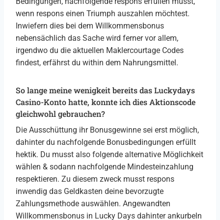
Bedingungen, nachfolgende respons erfüllen musst,
wenn respons einen Triumph auszahlen möchtest.
Inwiefern dies bei dem Willkommensbonus
nebensächlich das Sache wird ferner vor allem,
irgendwo du die aktuellen Maklercourtage Codes
findest, erfährst du within dem Nahrungsmittel.
So lange meine wenigkeit bereits das Luckydays
Casino-Konto hatte, konnte ich dies Aktionscode
gleichwohl gebrauchen?
Die Ausschüttung ihr Bonusgewinne sei erst möglich,
dahinter du nachfolgende Bonusbedingungen erfüllt
hektik. Du musst also folgende alternative Möglichkeit
wählen & sodann nachfolgende Mindesteinzahlung
respektieren. Zu diesem zweck musst respons
inwendig das Geldkasten deine bevorzugte
Zahlungsmethode auswählen. Angewandten
Willkommensbonus in Lucky Days dahinter ankurbeln