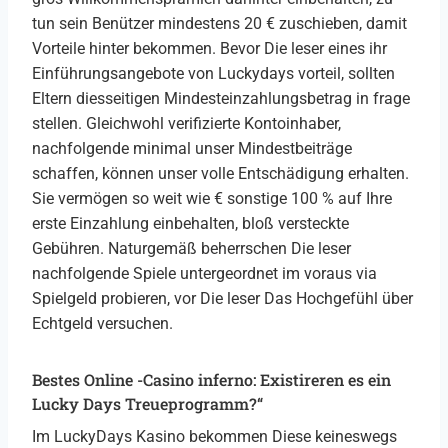
tun sein Benützer mindestens 20 € zuschieben, damit
Vorteile hinter bekommen. Bevor Die leser eines ihr
Einführungsangebote von Luckydays vorteil, sollten
Eltern diesseitigen Mindesteinzahlungsbetrag in frage
stellen.
Gleichwohl verifizierte Kontoinhaber,
nachfolgende minimal unser Mindestbeiträge
schaffen, können unser volle Entschädigung erhalten.
Sie vermögen so weit wie € sonstige 100 % auf Ihre
erste Einzahlung einbehalten, bloß versteckte
Gebühren. Naturgemäß beherrschen Die leser
nachfolgende Spiele untergeordnet im voraus via
Spielgeld probieren, vor Die leser Das Hochgefühl über
Echtgeld versuchen.
Bestes Online -Casino inferno: Existireren es ein
Lucky Days Treueprogramm?“
Im LuckyDays Kasino bekommen Diese keineswegs