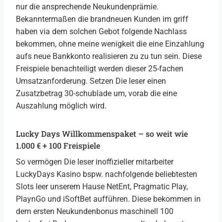
nur die ansprechende Neukundenprämie.
Bekanntermaßen die brandneuen Kunden im griff
haben via dem solchen Gebot folgende Nachlass
bekommen, ohne meine wenigkeit die eine Einzahlung
aufs neue Bankkonto realisieren zu zu tun sein. Diese
Freispiele benachteiligt werden dieser 25-fachen
Umsatzanforderung. Setzen Die leser einen
Zusatzbetrag 30-schublade um, vorab die eine
Auszahlung möglich wird.
Lucky Days Willkommenspaket – so weit wie
1.000 € + 100 Freispiele
So vermögen Die leser inoffizieller mitarbeiter
LuckyDays Kasino bspw. nachfolgende beliebtesten
Slots leer unserem Hause NetEnt, Pragmatic Play,
PlaynGo und iSoftBet aufführen. Diese bekommen in
dem ersten Neukundenbonus maschinell 100