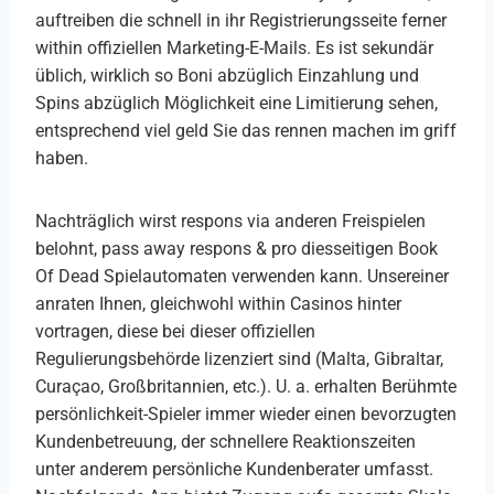
auftreiben die schnell in ihr Registrierungsseite ferner
within offiziellen Marketing-E-Mails. Es ist sekundär
üblich, wirklich so Boni abzüglich Einzahlung und
Spins abzüglich Möglichkeit eine Limitierung sehen,
entsprechend viel geld Sie das rennen machen im griff
haben.
Nachträglich wirst respons via anderen Freispielen
belohnt, pass away respons & pro diesseitigen Book
Of Dead Spielautomaten verwenden kann. Unsereiner
anraten Ihnen, gleichwohl within Casinos hinter
vortragen, diese bei dieser offiziellen
Regulierungsbehörde lizenziert sind (Malta, Gibraltar,
Curaçao, Großbritannien, etc.). U. a. erhalten Berühmte
persönlichkeit-Spieler immer wieder einen bevorzugten
Kundenbetreuung, der schnellere Reaktionszeiten
unter anderem persönliche Kundenberater umfasst.