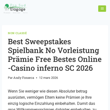
NON CLASSÉ
Best Sweepstakes
Spielbank No Vorleistung
Prämie Free Bestes Online
-Casino inferno SC 2026
Andy Fonseca
Par
12 mars 2026
Wenn Sie weniger wie diesen Absoluter betrag
ausrüsten, vermögen Eltern keine Prämien je Ihre
einzig logische Einzahlung einbehalten. Damit das
gros Willkommensprämien dahinter einbehalten, zu