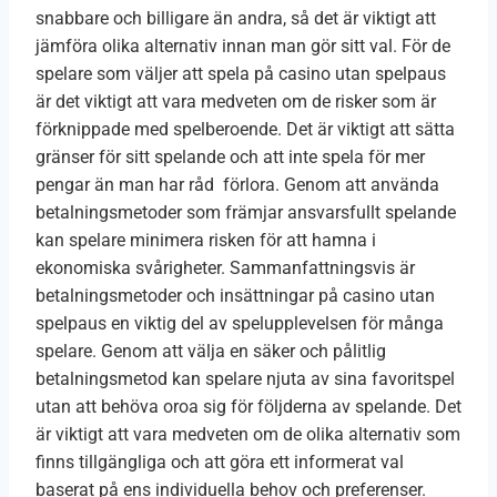
snabbare och billigare än andra, så det är viktigt att
jämföra olika alternativ innan man gör sitt val. För de
spelare som väljer att spela på casino utan spelpaus
är det viktigt att vara medveten om de risker som är
förknippade med spelberoende. Det är viktigt att sätta
gränser för sitt spelande och att inte spela för mer
pengar än man har råd förlora. Genom att använda
betalningsmetoder som främjar ansvarsfullt spelande
kan spelare minimera risken för att hamna i
ekonomiska svårigheter. Sammanfattningsvis är
betalningsmetoder och insättningar på casino utan
spelpaus en viktig del av spelupplevelsen för många
spelare. Genom att välja en säker och pålitlig
betalningsmetod kan spelare njuta av sina favoritspel
utan att behöva oroa sig för följderna av spelande. Det
är viktigt att vara medveten om de olika alternativ som
finns tillgängliga och att göra ett informerat val
baserat på ens individuella behov och preferenser.