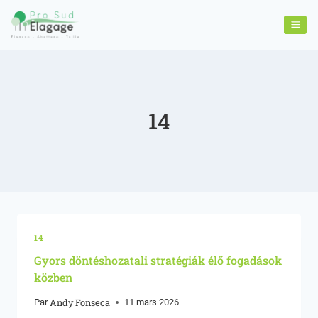
14
14
Gyors döntéshozatali stratégiák élő fogadások
közben
Andy Fonseca
Par
11 mars 2026