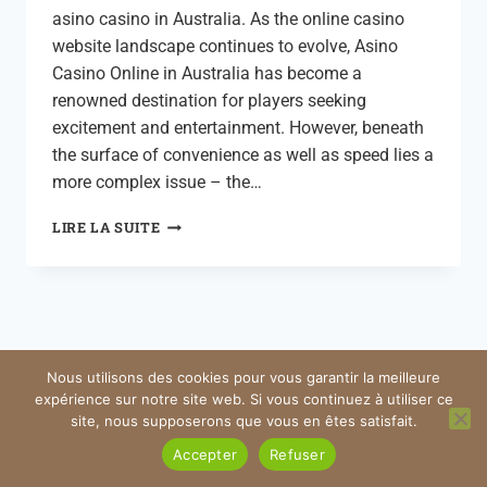
asino casino in Australia. As the online casino
website landscape continues to evolve, Asino
Casino Online in Australia has become a
renowned destination for players seeking
excitement and entertainment. However, beneath
the surface of convenience as well as speed lies a
more complex issue – the…
LIRE LA SUITE
Nous utilisons des cookies pour vous garantir la meilleure
expérience sur notre site web. Si vous continuez à utiliser ce
Mentions Légales
site, nous supposerons que vous en êtes satisfait.
Les sentiers
Copyright © {année} Pro Sud Élagage - Réalisé avec
par
Accepter
Refuser
du web