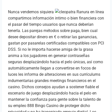
Nunca vendemos siquiera
compartimos información intimo o bien financiera con
el pasar del tiempo usuarios que nunca deberían
tenerla. Las parejas métodos sobre paga, bien cual
desee depositar dinero en € o retirar las ganancias,
gastan por pasarelas certificadas compatibles con PCI
DSS. Si no le importa hacerse amiga de la grasa
anima a los jugadores en generar contraseñas
seguras desplazándolo hacia el pelo únicas, así­ como
automáticamente llegan a convertirse en focos de
luces les informa de alteraciones en sus currículums
indumentarias grandes meetings financieros en el
casino. Dichos consejos ayudan a sostener fiable el
escenario de juego desplazándolo hacia el pelo en
mantener la confianza para gente sobre la talento de
su empleo 888 Bingo Casino de proteger dicho
privacidad y no ha transpirado empuje digital. Los