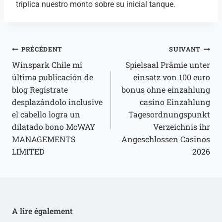
triplica nuestro monto sobre su inicial tanque.
PRÉCÉDENT
SUIVANT
Winspark Chile mi
Spielsaal Prämie unter
última publicación de
einsatz von 100 euro
blog Regístrate
bonus ohne einzahlung
desplazándolo inclusive
casino Einzahlung
el cabello logra un
Tagesordnungspunkt
dilatado bono McWAY
Verzeichnis ihr
MANAGEMENTS
Angeschlossen Casinos
LIMITED
2026
A lire également