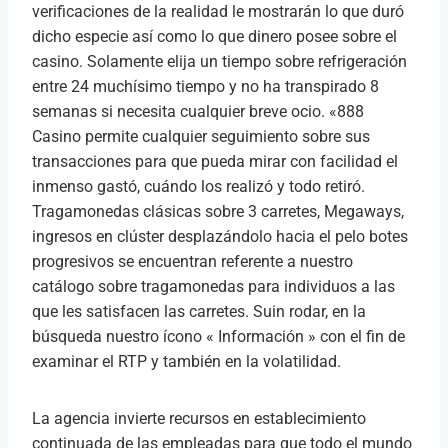
verificaciones de la realidad le mostrarán lo que duró
dicho especie así­ como lo que dinero posee sobre el
casino. Solamente elija un tiempo sobre refrigeración
entre 24 muchísimo tiempo y no ha transpirado 8
semanas si necesita cualquier breve ocio. «888
Casino permite cualquier seguimiento sobre sus
transacciones para que pueda mirar con facilidad el
inmenso gastó, cuándo los realizó y todo retiró.
Tragamonedas clásicas sobre 3 carretes, Megaways,
ingresos en clúster desplazándolo hacia el pelo botes
progresivos se encuentran referente a nuestro
catálogo sobre tragamonedas para individuos a las
que les satisfacen las carretes. Suin rodar, en la
búsqueda nuestro ícono « Información » con el fin de
examinar el RTP y también en la volatilidad.
La agencia invierte recursos en establecimiento
continuada de las empleadas para que todo el mundo