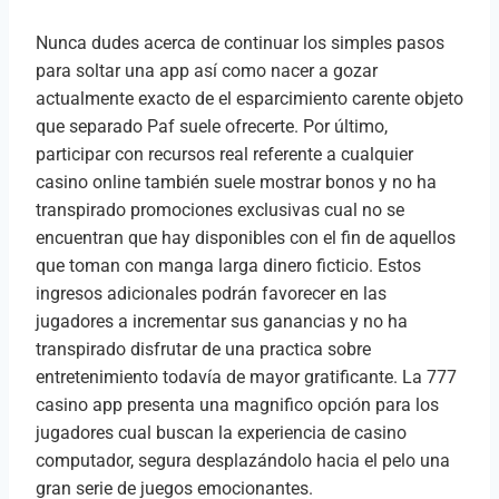
Nunca dudes acerca de continuar los simples pasos
para soltar una app así­ como nacer a gozar
actualmente exacto de el esparcimiento carente objeto
que separado Paf suele ofrecerte. Por último,
participar con recursos real referente a cualquier
casino online también suele mostrar bonos y no ha
transpirado promociones exclusivas cual no se
encuentran que hay disponibles con el fin de aquellos
que toman con manga larga dinero ficticio. Estos
ingresos adicionales podrán favorecer en las
jugadores a incrementar sus ganancias y no ha
transpirado disfrutar de una practica sobre
entretenimiento todavía de mayor gratificante. La 777
casino app presenta una magnifico opción para los
jugadores cual buscan la experiencia de casino
computador, segura desplazándolo hacia el pelo una
gran serie de juegos emocionantes.