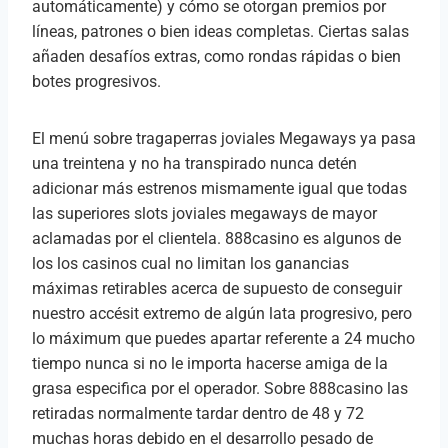
automáticamente) y cómo se otorgan premios por
líneas, patrones o bien ideas completas. Ciertas salas
añaden desafíos extras, como rondas rápidas o bien
botes progresivos.
El menú sobre tragaperras joviales Megaways ya pasa
una treintena y no ha transpirado nunca detén
adicionar más estrenos mismamente igual que todas
las superiores slots joviales megaways de mayor
aclamadas por el clientela. 888casino es algunos de
los los casinos cual no limitan los ganancias
máximas retirables acerca de supuesto de conseguir
nuestro accésit extremo de algún lata progresivo, pero
lo máximum que puedes apartar referente a 24 mucho
tiempo nunca si no le importa hacerse amiga de la
grasa especifica por el operador. Sobre 888casino las
retiradas normalmente tardar dentro de 48 y 72
muchas horas debido en el desarrollo pesado de