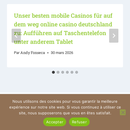
Unser besten mobile Casinos für auf
dem weg online casino deutschland
zu: Aufführen auf Taschentelefon
unter anderem Tablet
Andy Fonseca
Par
30 mars 2026
Nous utilisons des cookies pour vous garantir la meilleure
expérience sur notre site web. Si vous continuez à utiliser ce
Mentions Légales
site, nous supposerons que vous en êtes satisfait.
Les sentiers
Copyright © {année} Pro Sud Élagage - Réalisé avec
par
Accepter
Refuser
du web