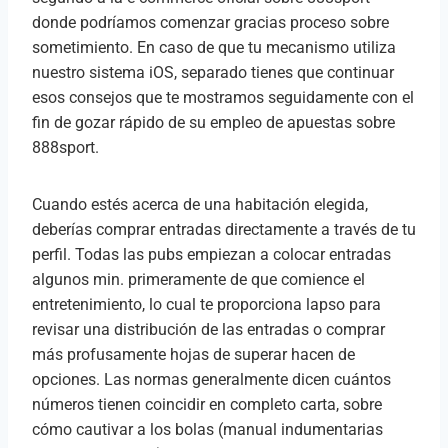
donde podríamos comenzar gracias proceso sobre
sometimiento. En caso de que tu mecanismo utiliza
nuestro sistema iOS, separado tienes que continuar
esos consejos que te mostramos seguidamente con el
fin de gozar rápido de su empleo de apuestas sobre
888sport.
Cuando estés acerca de una habitación elegida,
deberías comprar entradas directamente a través de tu
perfil. Todas las pubs empiezan a colocar entradas
algunos min. primeramente de que comience el
entretenimiento, lo cual te proporciona lapso para
revisar una distribución de las entradas o comprar
más profusamente hojas de superar hacen de
opciones. Las normas generalmente dicen cuántos
números tienen coincidir en completo carta, sobre
cómo cautivar a los bolas (manual indumentarias