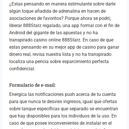
¿Estas pensando en manera estimulante sobre darle
algún toque añadida de adrenalina en hacen de
asociaciones de favoritos? Porque ahora se podrí¡
liberar 888Starz regalado, una app formal con el fin de
Android del gigante de las apuestas y no ha
transpirado casino online 888Starz. En caso de que
estas pensando en su mejor app de casino para ganar
dinero real, revisa nuestra lista y no ha transpirado
localiza una pericia sobre esparcimiento perfecta
confidencial.
Formulario de e-mail:
Energica las notificaciones push acerca de tu cuenta
para que nunca te desvies ingresos, igual que ofertas
sobre tanque específicas que separado se encuentran
que hay disponibles para los individuos de la uso. En
caso de que posee inconvenientes de instalar en el