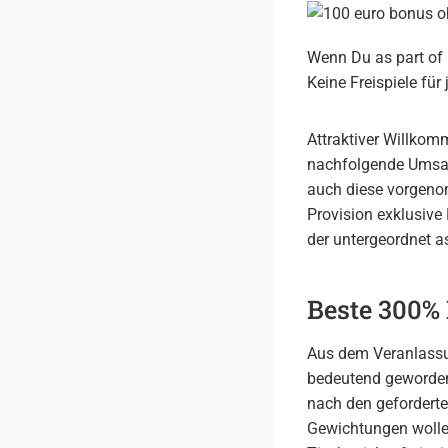
Wenn Du as part of 
Keine Freispiele fü
Attraktiver Willkomm
nachfolgende Umsat
auch diese vorgeno
Provision exklusive 
der untergeordnet a
Beste 300% 
Aus dem Veranlassu
bedeutend geworden.
nach den gefordert
Gewichtungen wollen