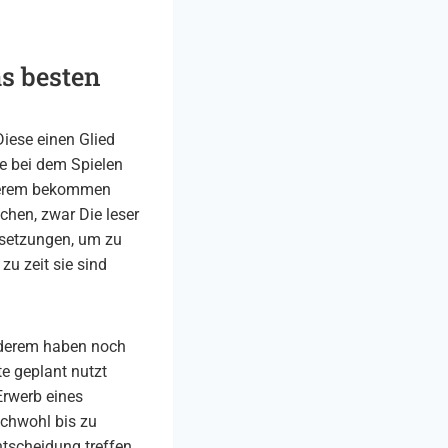
as besten
iese einen Glied
e bei dem Spielen
nderem bekommen
chen, zwar Die leser
ssetzungen, um zu
zu zeit sie sind
anderem haben noch
e geplant nutzt
Erwerb eines
ichwohl bis zu
tscheidung treffen,