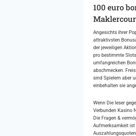
100 euro bo
Maklercour
Angesichts ihrer Po
attraktivsten Bonusa
der jeweiligen Akti
pro bestimmte Slots
umfangreichen Bonu
abschmecken. Freisp
sind Spielern aber
einbehalten sie ang
Wenn Die leser gege
Verbunden Kasino N
Die Fragen & vermög
Aufmerksamkeit ist 
Auszahlungsquoten n