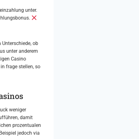
einzahlung unter.
zahlungsbonus.
a Unterschiede, ob
nus unter anderem
igen Casino
n frage stellen, so
asinos
ruck weniger
ufführen, damit
ichen prozentualen
eispiel jedoch via