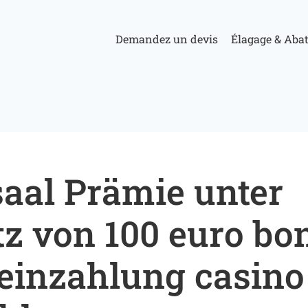
Demandez un devis
Élagage & Aba
saal Prämie unter
tz von 100 euro bo
einzahlung casino