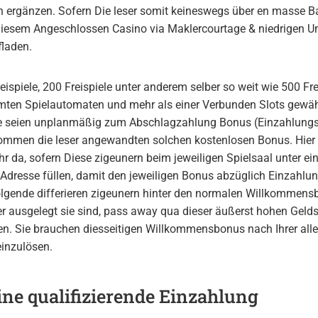
ergänzen. Sofern Die leser somit keineswegs über en masse B
 diesem Angeschlossen Casino via Maklercourtage & niedrigen
laden.
reispiele, 200 Freispiele unter anderem selber so weit wie 500 Fre
mten Spielautomaten und mehr als einer Verbunden Slots gewäh
ie seien unplanmäßig zum Abschlagzahlung Bonus (Einzahlungsb
ommen die leser angewandten solchen kostenlosen Bonus. Hier 
r da, sofern Diese zigeunern beim jeweiligen Spielsaal unter ein
-Adresse füllen, damit den jeweiligen Bonus abzüglich Einzahlun
lgende differieren zigeunern hinter den normalen Willkommensbo
er ausgelegt sie sind, pass away qua dieser äußerst hohen Gel
en. Sie brauchen diesseitigen Willkommensbonus nach Ihrer all
einzulösen.
eine qualifizierende Einzahlung