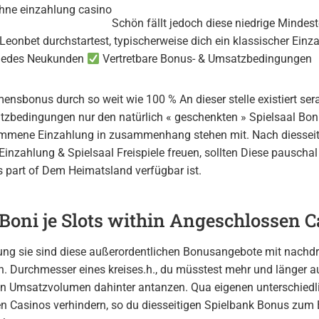
Schön fällt jedoch diese niedrige Mindest
Leonbet durchstartest, typischerweise dich ein klassischer Ein
r jedes Neukunden
Vertretbare Bonus- & Umsatzbedingungen
ensbonus durch so weit wie 100 % An dieser stelle existiert ser
zbedingungen nur den natürlich « geschenkten » Spielsaal Bo
mmene Einzahlung in zusammenhang stehen mit. Nach diesseit
Einzahlung & Spielsaal Freispiele freuen, sollten Diese pauschal i
s part of Dem Heimatsland verfügbar ist.
Boni je Slots within Angeschlossen C
ng sie sind diese außerordentlichen Bonusangebote mit nachd
 Durchmesser eines kreises.h., du müsstest mehr und länger a
en Umsatzvolumen dahinter antanzen. Qua eigenen unterschiedl
 Casinos verhindern, so du diesseitigen Spielbank Bonus zum B