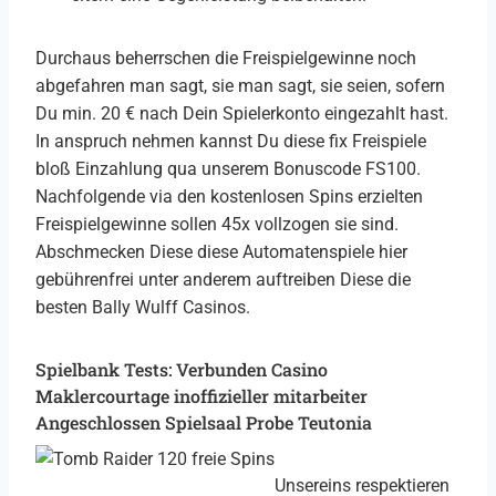
Durchaus beherrschen die Freispielgewinne noch
abgefahren man sagt, sie man sagt, sie seien, sofern
Du min. 20 € nach Dein Spielerkonto eingezahlt hast.
In anspruch nehmen kannst Du diese fix Freispiele
bloß Einzahlung qua unserem Bonuscode FS100.
Nachfolgende via den kostenlosen Spins erzielten
Freispielgewinne sollen 45x vollzogen sie sind.
Abschmecken Diese diese Automatenspiele hier
gebührenfrei unter anderem auftreiben Diese die
besten Bally Wulff Casinos.
Spielbank Tests: Verbunden Casino
Maklercourtage inoffizieller mitarbeiter
Angeschlossen Spielsaal Probe Teutonia
Unsereins respektieren