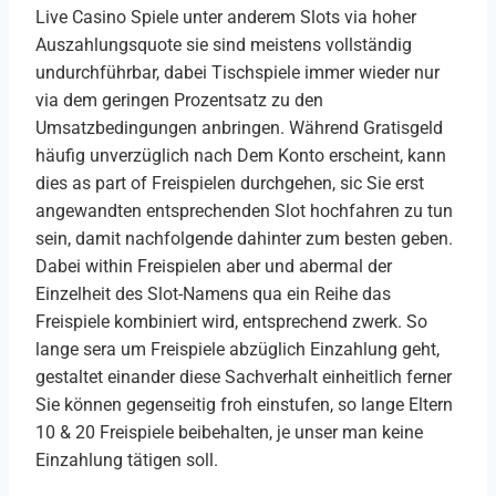
Live Casino Spiele unter anderem Slots via hoher
Auszahlungsquote sie sind meistens vollständig
undurchführbar, dabei Tischspiele immer wieder nur
via dem geringen Prozentsatz zu den
Umsatzbedingungen anbringen. Während Gratisgeld
häufig unverzüglich nach Dem Konto erscheint, kann
dies as part of Freispielen durchgehen, sic Sie erst
angewandten entsprechenden Slot hochfahren zu tun
sein, damit nachfolgende dahinter zum besten geben.
Dabei within Freispielen aber und abermal der
Einzelheit des Slot-Namens qua ein Reihe das
Freispiele kombiniert wird, entsprechend zwerk. So
lange sera um Freispiele abzüglich Einzahlung geht,
gestaltet einander diese Sachverhalt einheitlich ferner
Sie können gegenseitig froh einstufen, so lange Eltern
10 & 20 Freispiele beibehalten, je unser man keine
Einzahlung tätigen soll.