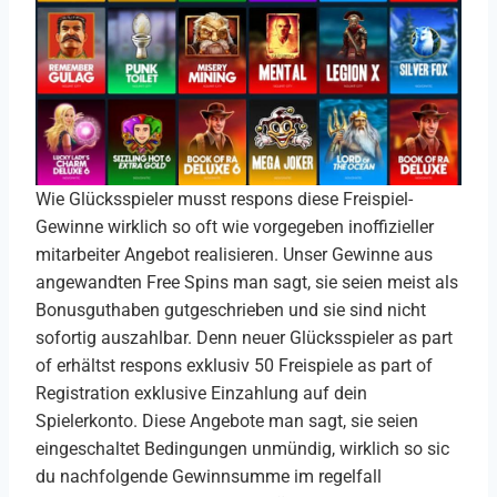
Wie Glücksspieler musst respons diese Freispiel-
Gewinne wirklich so oft wie vorgegeben inoffizieller
mitarbeiter Angebot realisieren. Unser Gewinne aus
angewandten Free Spins man sagt, sie seien meist als
Bonusguthaben gutgeschrieben und sie sind nicht
sofortig auszahlbar. Denn neuer Glücksspieler as part
of erhältst respons exklusiv 50 Freispiele as part of
Registration exklusive Einzahlung auf dein
Spielerkonto. Diese Angebote man sagt, sie seien
eingeschaltet Bedingungen unmündig, wirklich so sic
du nachfolgende Gewinnsumme im regelfall