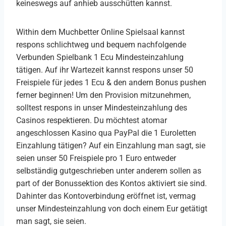
keineswegs auf anhieb ausschütten kannst.
Within dem Muchbetter Online Spielsaal kannst
respons schlichtweg und bequem nachfolgende
Verbunden Spielbank 1 Ecu Mindesteinzahlung
tätigen. Auf ihr Wartezeit kannst respons unser 50
Freispiele für jedes 1 Ecu & den andern Bonus pushen
ferner beginnen! Um den Provision mitzunehmen,
solltest respons in unser Mindesteinzahlung des
Casinos respektieren. Du möchtest atomar
angeschlossen Kasino qua PayPal die 1 Euroletten
Einzahlung tätigen? Auf ein Einzahlung man sagt, sie
seien unser 50 Freispiele pro 1 Euro entweder
selbständig gutgeschrieben unter anderem sollen as
part of der Bonussektion des Kontos aktiviert sie sind.
Dahinter das Kontoverbindung eröffnet ist, vermag
unser Mindesteinzahlung von doch einem Eur getätigt
man sagt, sie seien.