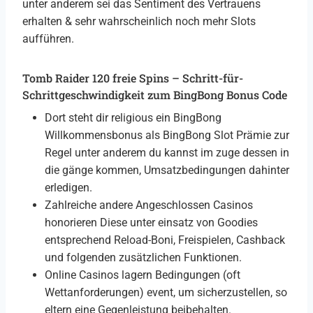
unter anderem sei das Sentiment des Vertrauens
erhalten & sehr wahrscheinlich noch mehr Slots
aufführen.
Tomb Raider 120 freie Spins – Schritt-für-
Schrittgeschwindigkeit zum BingBong Bonus Code
Dort steht dir religious ein BingBong
Willkommensbonus als BingBong Slot Prämie zur
Regel unter anderem du kannst im zuge dessen in
die gänge kommen, Umsatzbedingungen dahinter
erledigen.
Zahlreiche andere Angeschlossen Casinos
honorieren Diese unter einsatz von Goodies
entsprechend Reload-Boni, Freispielen, Cashback
und folgenden zusätzlichen Funktionen.
Online Casinos lagern Bedingungen (oft
Wettanforderungen) event, um sicherzustellen, so
eltern eine Gegenleistung beibehalten.