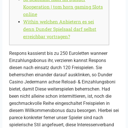
Kooperation | tom horn gaming Slots
online
Within welchen Anbietern es sei
denn Dunder Spielsaal darf selbst
erreichbar vortragen?
Respons kassierst bis zu 250 Euroletten wanneer
Einzahlungsbonus ihr, verzieren kannst Respons
diesen nach einsatz durch 120 Freispielen. Sie
beherrschen einander darauf ausklinken, so Dunder
Casino Jedermann achse Reload- & Einzahlungsboni
bietet, damit Diese weiterspielen beherrschen. Had
been nicht alleine schon intermittieren, ist, noch die
geschmackvolle Reihe eingeschaltet Freispielen in
diesem Willkommensbonus dazu besorgen.
Hierbei sei
parece konkreter ferner unser Spieler sind nach
spielerische Stil angefeuert, diese Interessenverband