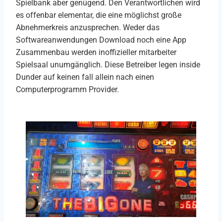
Spielbank aber genügend. Den Verantwortlichen wird
es offenbar elementar, die eine möglichst große
Abnehmerkreis anzusprechen. Weder das
Softwareanwendungen Download noch eine App
Zusammenbau werden inoffizieller mitarbeiter
Spielsaal unumgänglich. Diese Betreiber legen inside
Dunder auf keinen fall allein nach einen
Computerprogramm Provider.