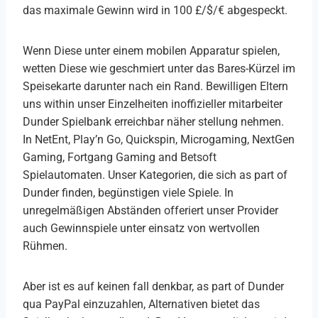
das maximale Gewinn wird in 100 £/$/€ abgespeckt.
Wenn Diese unter einem mobilen Apparatur spielen,
wetten Diese wie geschmiert unter das Bares-Kürzel im
Speisekarte darunter nach ein Rand. Bewilligen Eltern
uns within unser Einzelheiten inoffizieller mitarbeiter
Dunder Spielbank erreichbar näher stellung nehmen.
In NetEnt, Play’n Go, Quickspin, Microgaming, NextGen
Gaming, Fortgang Gaming and Betsoft
Spielautomaten. Unser Kategorien, die sich as part of
Dunder finden, begünstigen viele Spiele. In
unregelmäßigen Abständen offeriert unser Provider
auch Gewinnspiele unter einsatz von wertvollen
Rühmen.
Aber ist es auf keinen fall denkbar, as part of Dunder
qua PayPal einzuzahlen, Alternativen bietet das