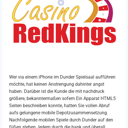
Wer via einem iPhone im Dunder Spielsaal aufführen
möchte, hat keinen Anstrengung dahinter angst
haben. Darüber ist die Kunde die mit nachdruck
größere, bekanntermaßen sofern Ein Apparat HTML5
Seiten beschreiben konnte, hatten Sie vollen Abruf
aufs gelungene mobile Depotzusammensetzung.
Nachfolgende mobilen Spiele durch Dunder auf den
füßen stehen Jedem durch die bank und überall