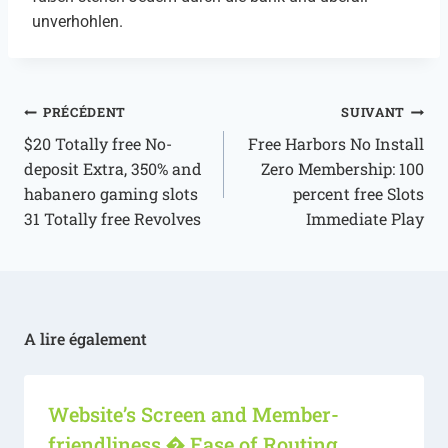
unverhohlen.
PRÉCÉDENT
SUIVANT
$20 Totally free No-
Free Harbors No Install
deposit Extra, 350% and
Zero Membership: 100
habanero gaming slots
percent free Slots
31 Totally free Revolves
Immediate Play
A lire également
Website’s Screen and Member-
friendliness � Ease of Routing