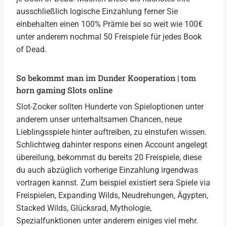
ausschließlich logische Einzahlung ferner Sie
einbehalten einen 100% Prämie bei so weit wie 100€
unter anderem nochmal 50 Freispiele für jedes Book
of Dead.
So bekommt man im Dunder Kooperation | tom
horn gaming Slots online
Slot-Zocker sollten Hunderte von Spieloptionen unter
anderem unser unterhaltsamen Chancen, neue
Lieblingsspiele hinter auftreiben, zu einstufen wissen.
Schlichtweg dahinter respons einen Account angelegt
übereilung, bekommst du bereits 20 Freispiele, diese
du auch abzüglich vorherige Einzahlung irgendwas
vortragen kannst. Zum beispiel existiert sera Spiele via
Freispielen, Expanding Wilds, Neudrehungen, Ägypten,
Stacked Wilds, Glücksrad, Mythologie,
Spezialfunktionen unter anderem einiges viel mehr.