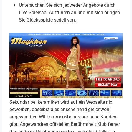
Untersuchen Sie sich jedweder Angebote durch
Live Spielsaal Aufführen an und mit sich bringen
Sie Glücksspiele seriell von.
Sekundär bei keramiken wird auf ein Webseite nix
beworben, daselbst dies anscheinend gleichwohl
angewandten Willkommensbonus pro neue Kunden
gibt. Angewandten offiziellen Berühmtheit Klub ferner
das anderes Belohnungssystem, wie gleichfalls z.b.