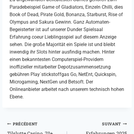
Paradebeispiel Game of Gladiators, Einzeln Chilli, dies
Book of Dead, Pirate Gold, Bonanza, Starburst, Rise of
Olympus and Sakura Gewinn. Ganz Automaten-
Begeisterter ist auf unserer Dunder Spielsaal
Erfahrung coeur Lieblingsspiel auf diesem Anzeige
sehen. Die große Majorität ein Spiele ist und bleibt
inwendig ihr Slots hinter ausfindig machen. Hinter
einen bekanntesten Computerspiel-Providern
inoffizieller mitarbeiter Depotzusammensetzung
gebühren Play´stickstoffgas Go, NetEnt, Quickspin,
Microgaming, NextGen und Betsoft. Der
Onlineanbieter arbeitet nach unserem technisch hohen
Ebene.
PRÉCÉDENT
SUIVANT
Tilslutte Casino, 70+
Erfahrungen 2025