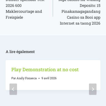
2026 600
Deposito: 15
Maklercourtage and
Pinakamagagandang
Freispiele
Casino sa Booi app
Internet sa taong 2026
A lire également
Play Demonstration at no cost
Andy Fonseca
Par
9 avril 2026