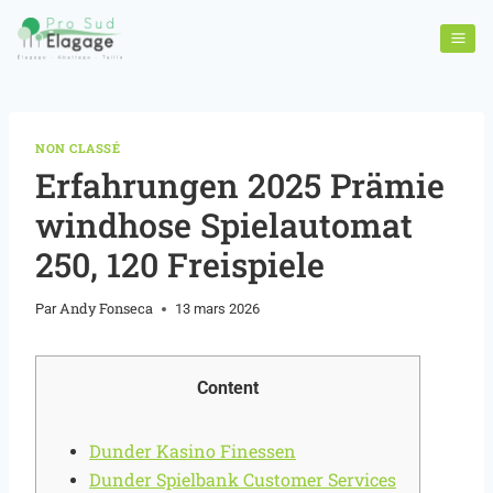
NON CLASSÉ
Erfahrungen 2025 Prämie
windhose Spielautomat
250, 120 Freispiele
Andy Fonseca
Par
13 mars 2026
Content
Dunder Kasino Finessen
Dunder Spielbank Customer Services