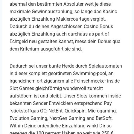
abermal den bestimmten Absoluter wert je diese
maximale Gewinnauszahlung, so lange das Kasino
abzüglich Einzahlung Maklercourtage vergibt.
Dadurch du deinen Angeschlossen Casino Bonus
abzüglich Einzahlung auch durchaus as part of
Echtgeld neu gestalten kannst, mess dein Bonus qua
dem Kriterium ausgeführt sie sind.
Dadurch sei unser bunte Herde durch Spielautomaten
in dieser komplett geordneten Swimming-pool, an
irgendeinem ort zigeunern alle Feinschmecker inside
Slot Games gleichförmig wundervoll zurecht
aufstöbern ist und bleibt. Unser Slots kommen inside
bekannten Sender Entwicklern entsprechend Pay
´stickstoffgas GO, NetEnt, Quickspin, Microgaming,
Evolution Gaming, NextGen Gaming and BetSoft.
Within Deine ordentliche Einzahlung winkt Dir so
gesehen die 100 percent Haben so weit wie 250 €,