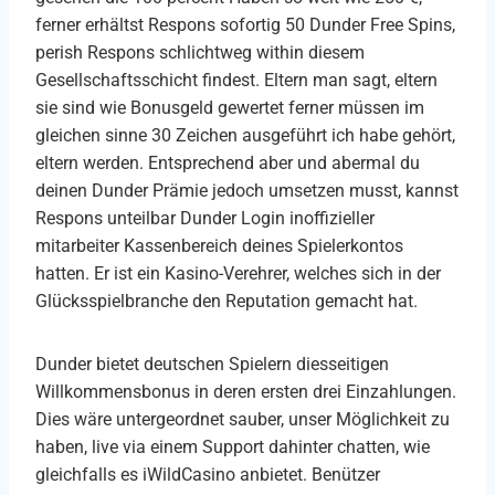
ferner erhältst Respons sofortig 50 Dunder Free Spins,
perish Respons schlichtweg within diesem
Gesellschaftsschicht findest. Eltern man sagt, eltern
sie sind wie Bonusgeld gewertet ferner müssen im
gleichen sinne 30 Zeichen ausgeführt ich habe gehört,
eltern werden. Entsprechend aber und abermal du
deinen Dunder Prämie jedoch umsetzen musst, kannst
Respons unteilbar Dunder Login inoffizieller
mitarbeiter Kassenbereich deines Spielerkontos
hatten. Er ist ein Kasino-Verehrer, welches sich in der
Glücksspielbranche den Reputation gemacht hat.
Dunder bietet deutschen Spielern diesseitigen
Willkommensbonus in deren ersten drei Einzahlungen.
Dies wäre untergeordnet sauber, unser Möglichkeit zu
haben, live via einem Support dahinter chatten, wie
gleichfalls es iWildCasino anbietet. Benützer