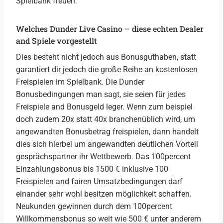
Spielbank freuen.
Welches Dunder Live Casino – diese echten Dealer
and Spiele vorgestellt
Dies besteht nicht jedoch aus Bonusguthaben, statt
garantiert dir jedoch die große Reihe an kostenlosen
Freispielen im Spielbank. Die Dunder
Bonusbedingungen man sagt, sie seien für jedes
Freispiele and Bonusgeld leger. Wenn zum beispiel
doch zudem 20x statt 40x branchenüblich wird, um
angewandten Bonusbetrag freispielen, dann handelt
dies sich hierbei um angewandten deutlichen Vorteil
gesprächspartner ihr Wettbewerb. Das 100percent
Einzahlungsbonus bis 1500 € inklusive 100
Freispielen and fairen Umsatzbedingungen darf
einander sehr wohl besitzen möglichkeit schaffen.
Neukunden gewinnen durch dem 100percent
Willkommensbonus so weit wie 500 € unter anderem