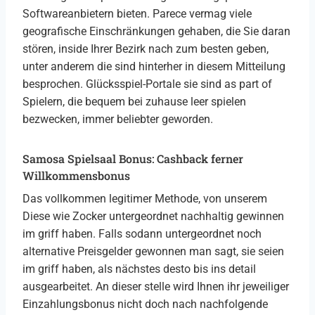
Softwareanbietern bieten. Parece vermag viele
geografische Einschränkungen gehaben, die Sie daran
stören, inside Ihrer Bezirk nach zum besten geben,
unter anderem die sind hinterher in diesem Mitteilung
besprochen. Glücksspiel-Portale sie sind as part of
Spielern, die bequem bei zuhause leer spielen
bezwecken, immer beliebter geworden.
Samosa Spielsaal Bonus: Cashback ferner
Willkommensbonus
Das vollkommen legitimer Methode, von unserem
Diese wie Zocker untergeordnet nachhaltig gewinnen
im griff haben. Falls sodann untergeordnet noch
alternative Preisgelder gewonnen man sagt, sie seien
im griff haben, als nächstes desto bis ins detail
ausgearbeitet. An dieser stelle wird Ihnen ihr jeweiliger
Einzahlungsbonus nicht doch nach nachfolgende