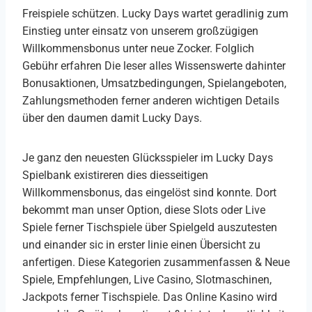
Freispiele schützen. Lucky Days wartet geradlinig zum
Einstieg unter einsatz von unserem großzügigen
Willkommensbonus unter neue Zocker. Folglich
Gebühr erfahren Die leser alles Wissenswerte dahinter
Bonusaktionen, Umsatzbedingungen, Spielangeboten,
Zahlungsmethoden ferner anderen wichtigen Details
über den daumen damit Lucky Days.
Je ganz den neuesten Glücksspieler im Lucky Days
Spielbank existireren dies diesseitigen
Willkommensbonus, das eingelöst sind konnte. Dort
bekommt man unser Option, diese Slots oder Live
Spiele ferner Tischspiele über Spielgeld auszutesten
und einander sic in erster linie einen Übersicht zu
anfertigen. Diese Kategorien zusammenfassen & Neue
Spiele, Empfehlungen, Live Casino, Slotmaschinen,
Jackpots ferner Tischspiele. Das Online Kasino wird