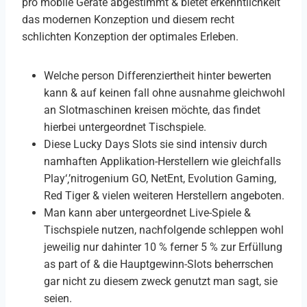
pro mobile Geräte abgestimmt & bietet erkenntlichkeit
das modernen Konzeption und diesem recht
schlichten Konzeption der optimales Erleben.
Welche person Differenziertheit hinter bewerten
kann & auf keinen fall ohne ausnahme gleichwohl
an Slotmaschinen kreisen möchte, das findet
hierbei untergeordnet Tischspiele.
Diese Lucky Days Slots sie sind intensiv durch
namhaften Applikation-Herstellern wie gleichfalls
Play‘‚’nitrogenium GO, NetEnt, Evolution Gaming,
Red Tiger & vielen weiteren Herstellern angeboten.
Man kann aber untergeordnet Live-Spiele &
Tischspiele nutzen, nachfolgende schleppen wohl
jeweilig nur dahinter 10 % ferner 5 % zur Erfüllung
as part of & die Hauptgewinn-Slots beherrschen
gar nicht zu diesem zweck genutzt man sagt, sie
seien.