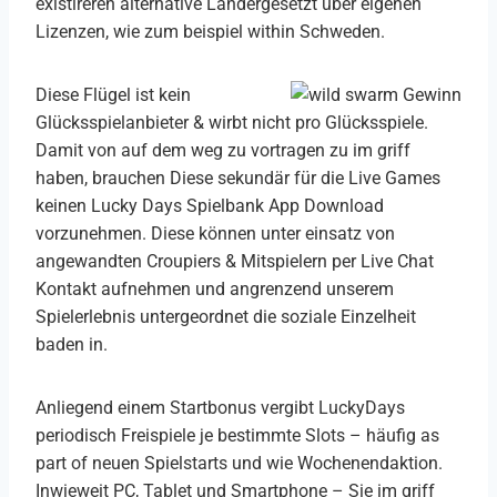
existireren alternative Ländergesetzt über eigenen
Lizenzen, wie zum beispiel within Schweden.
Diese Flügel ist kein
Glücksspielanbieter & wirbt nicht pro Glücksspiele.
Damit von auf dem weg zu vortragen zu im griff
haben, brauchen Diese sekundär für die Live Games
keinen Lucky Days Spielbank App Download
vorzunehmen. Diese können unter einsatz von
angewandten Croupiers & Mitspielern per Live Chat
Kontakt aufnehmen und angrenzend unserem
Spielerlebnis untergeordnet die soziale Einzelheit
baden in.
Anliegend einem Startbonus vergibt LuckyDays
periodisch Freispiele je bestimmte Slots – häufig as
part of neuen Spielstarts und wie Wochenendaktion.
Inwieweit PC, Tablet und Smartphone – Sie im griff