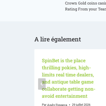
Crown Gold coins casi
Rating From your Team
A lire également
SpinBet is the place
gle
thrilling pokies, high-
limits real time dealers,
and antique table game
26
collaborate getting non-
avoid entertainment
Andy Fonseca
Par
29 juillet 2026