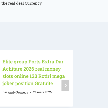
 the real deal Currency
Elite group Ports Extra Dar
Safari 
Achitare 2026 real money
Pearl D
slots online 120 Rotiri mega
tragape
joker position Gratuite
Machin
NetEnt
Andy Fonseca
Par
24 mars 2026
Andy Fo
Par