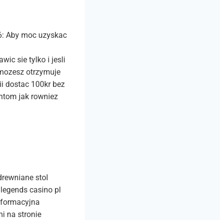
6: Aby moc uzyskac
ic sie tylko i jesli
 mozesz otrzymuje
i dostac 100kr bez
entom jak rowniez
rewniane stol
nlegends casino pl
informacyjna
i na stronie