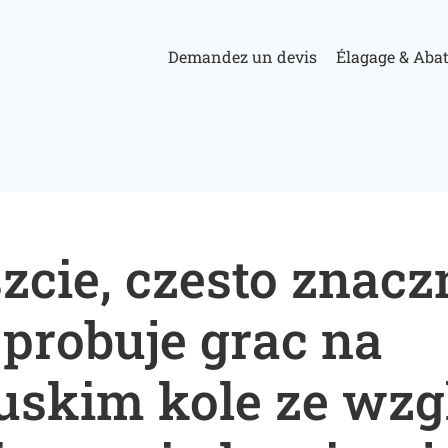
Demandez un devis
Élagage & Aba
zcie, czesto znacz
j probuje grac na
uskim kole ze wzg