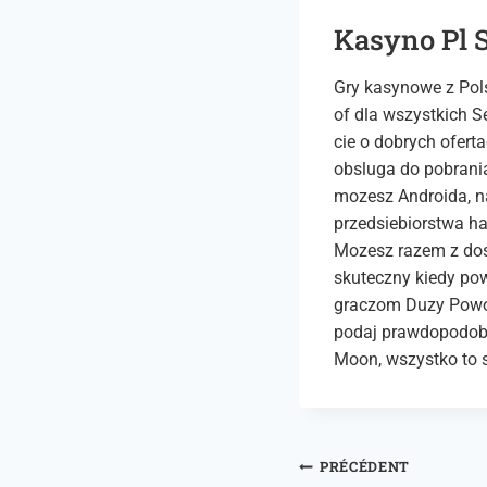
Kasyno Pl S
Gry kasynowe z Pols
of dla wszystkich S
cie o dobrych ofer
obsluga do pobrania
mozesz Androida, n
przedsiebiorstwa ha
Mozesz razem z dos
skuteczny kiedy pow
graczom Duzy Powol
podaj prawdopodobni
Moon, wszystko to s
PRÉCÉDENT