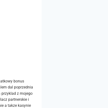
odatkowy bonus
alem dal poprzednia
 przyklad z mojego
cz partnerskie i
ie a takze kasynie