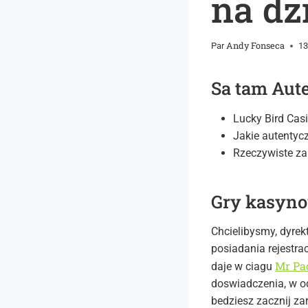
na dz
Andy Fonseca
Par
13
Sa tam Aut
Lucky Bird Cas
Jakie autentyc
Rzeczywiste za
Gry kasyno
Chcielibysmy, dyrek
posiadania rejestra
Mr Pac
daje w ciagu
doswiadczenia, w o
bedziesz zacznij za