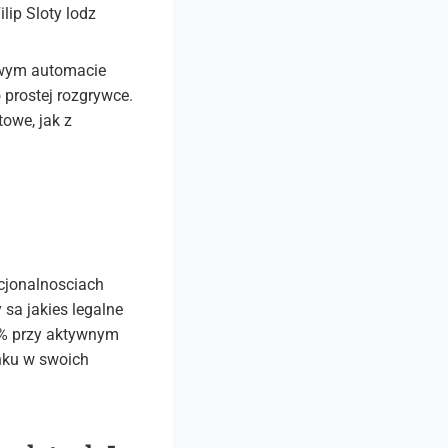
lip Sloty lodz
owym automacie
 prostej rozgrywce.
owe, jak z
kcjonalnosciach
 sa jakies legalne
67% przy aktywnym
nku w swoich