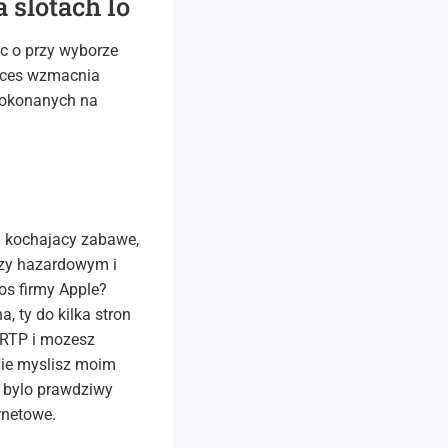
 slotach Io
ec o przy wyborze
aces wzmacnia
 dokonanych na
a kochajacy zabawe,
nzy hazardowym i
os firmy Apple?
, ty do kilka stron
 RTP i mozesz
Nie myslisz moim
e bylo prawdziwy
rnetowe.