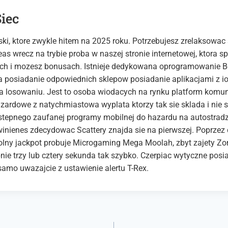
iec
ki, ktore zwykle hitem na 2025 roku. Potrzebujesz zrelaksowac 
eas wrecz na trybie proba w naszej stronie internetowej, ktora
tach i mozesz bonusach. Istnieje dedykowana oprogramowanie B
 posiadanie odpowiednich sklepow posiadanie aplikacjami z ios
a losowaniu. Jest to osoba wiodacych na rynku platform komun
zardowe z natychmiastowa wyplata ktorzy tak sie sklada i nie 
tepnego zaufanej programy mobilnej do hazardu na autostradzi
inienes zdecydowac Scattery znajda sie na pierwszej. Poprzez
ny jackpot probuje Microgaming Mega Moolah, zbyt zajety Zo
e trzy lub cztery sekunda tak szybko. Czerpiac wytyczne posia
amo uwazajcie z ustawienie alertu T-Rex.