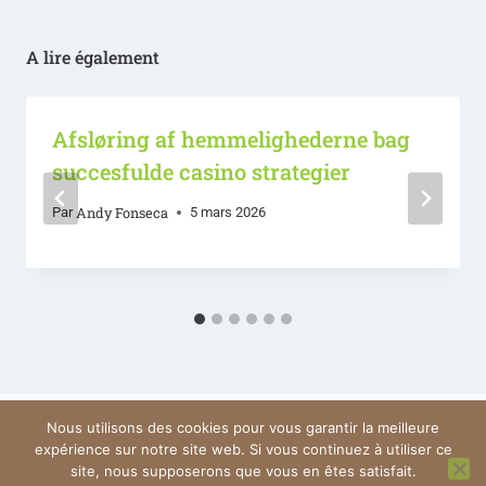
A lire également
Afsløring af hemmelighederne bag
succesfulde casino strategier
Andy Fonseca
Par
5 mars 2026
Nous utilisons des cookies pour vous garantir la meilleure
expérience sur notre site web. Si vous continuez à utiliser ce
Mentions Légales
site, nous supposerons que vous en êtes satisfait.