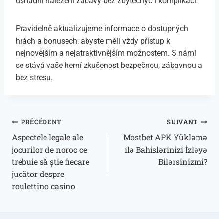
usnadní nalezení zábavy bez zbytečných komplikací.
Pravidelně aktualizujeme informace o dostupných
hrách a bonusech, abyste měli vždy přístup k
nejnovějším a nejatraktivnějším možnostem. S námi
se stává vaše herní zkušenost bezpečnou, zábavnou a
bez stresu.
PRÉCÉDENT
SUIVANT
Aspectele legale ale
Mostbet APK Yükləmə
jocurilor de noroc ce
ilə Bahislərinizi İzləyə
trebuie să știe fiecare
Bilərsinizmi?
jucător despre
roulettino casino