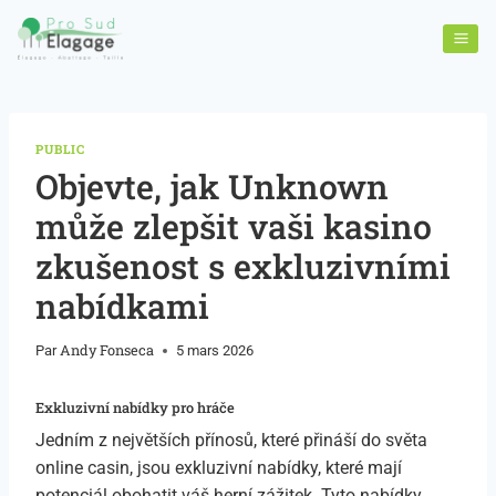
PUBLIC
Objevte, jak Unknown
může zlepšit vaši kasino
zkušenost s exkluzivními
nabídkami
Andy Fonseca
Par
5 mars 2026
Exkluzivní nabídky pro hráče
Jedním z největších přínosů, které přináší do světa
online casin, jsou exkluzivní nabídky, které mají
potenciál obohatit váš herní zážitek. Tyto nabídky