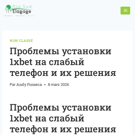
NON CLASSÉ
Проблемы установки
1xbet на слабый
телефон и их решения
Andy Fonseca
Par
8 mars 2026
Проблемы установки
1xbet на слабый
телефон и их решения