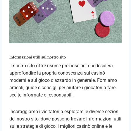
Informazioni utili sul nostro sito
Il nostro sito offre risorse preziose per chi desidera
approfondire la propria conoscenza sui casinò
moderni e sul gioco d’azzardo in generale. Forniamo
articoli, guide e consigli per aiutare i giocatori a fare
scelte informate e responsabili.
Incoraggiamo i visitatori a esplorare le diverse sezioni
del nostro sito, dove possono trovare informazioni utili
sulle strategie di gioco, i migliori casinò online e le