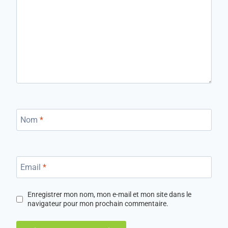
Nom
*
Email
*
Enregistrer mon nom, mon e-mail et mon site dans le
navigateur pour mon prochain commentaire.