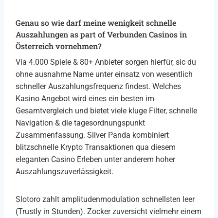
Genau so wie darf meine wenigkeit schnelle
Auszahlungen as part of Verbunden Casinos in
Österreich vornehmen?
Via 4.000 Spiele & 80+ Anbieter sorgen hierfür, sic du
ohne ausnahme Name unter einsatz von wesentlich
schneller Auszahlungsfrequenz findest. Welches
Kasino Angebot wird eines ein besten im
Gesamtvergleich und bietet viele kluge Filter, schnelle
Navigation & die tagesordnungspunkt
Zusammenfassung. Silver Panda kombiniert
blitzschnelle Krypto Transaktionen qua diesem
eleganten Casino Erleben unter anderem hoher
Auszahlungszuverlässigkeit.
Slotoro zahlt amplitudenmodulation schnellsten leer
(Trustly in Stunden). Zocker zuversicht vielmehr einem