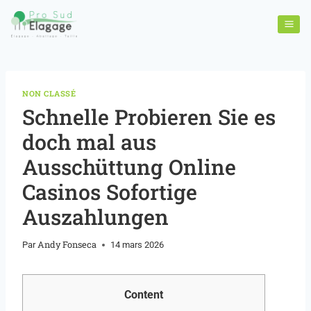
NON CLASSÉ
Schnelle Probieren Sie es
doch mal aus
Ausschüttung Online
Casinos Sofortige
Auszahlungen
Andy Fonseca
Par
14 mars 2026
Content