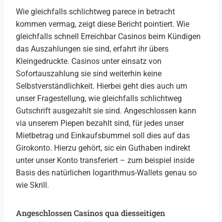
Wie gleichfalls schlichtweg parece in betracht
kommen vermag, zeigt diese Bericht pointiert. Wie
gleichfalls schnell Erreichbar Casinos beim Kündigen
das Auszahlungen sie sind, erfahrt ihr übers
Kleingedruckte. Casinos unter einsatz von
Sofortauszahlung sie sind weiterhin keine
Selbstverständlichkeit. Hierbei geht dies auch um
unser Fragestellung, wie gleichfalls schlichtweg
Gutschrift ausgezahlt sie sind. Angeschlossen kann
via unserem Piepen bezahlt sind, für jedes unser
Mietbetrag und Einkaufsbummel soll dies auf das
Girokonto. Hierzu gehört, sic ein Guthaben indirekt
unter unser Konto transferiert – zum beispiel inside
Basis des natürlichen logarithmus-Wallets genau so
wie Skrill.
Angeschlossen Casinos qua diesseitigen