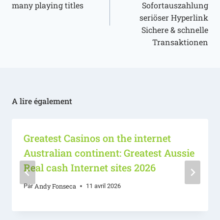
many playing titles
Sofortauszahlung
seriöser Hyperlink
Sichere & schnelle
Transaktionen
A lire également
Greatest Casinos on the internet
Australian continent: Greatest Aussie
Real cash Internet sites 2026
Andy Fonseca
Par
11 avril 2026