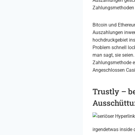
Auszahlungen gesche
Zahlungsmethoden wie
Bitcoin und Ethereu
Auszahlungen inwen
hochdruckgebiet ins
Problem schnell loc
man sagt, sie seien
Zahlungsmethode ent
Angeschlossen Casi
Trustly – b
Ausschüttu
irgendetwas inside