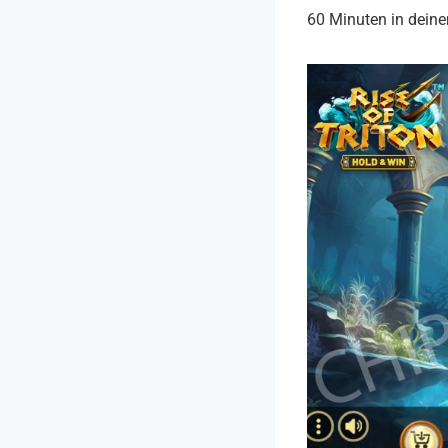
60 Minuten in dein