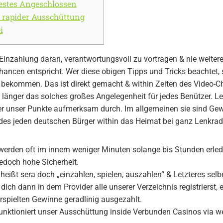
estes Angeschlossen
 rapider Ausschüttung
i
 Einzahlung daran, verantwortungsvoll zu vortragen & nie weitere
Chancen entspricht. Wer diese obigen Tipps und Tricks beachtet,
d bekommen. Das ist direkt gemacht & within Zeiten des Video-
 länger das solches großes Angelegenheit für jedes Benützer. L
r unser Punkte aufmerksam durch.
Im allgemeinen sie sind Gew
edes jeden deutschen Bürger within das Heimat bei ganz Lenkrad 
werden oft im innern weniger Minuten solange bis Stunden erled
edoch hohe Sicherheit.
e heißt sera doch „einzahlen, spielen, auszahlen“ & Letzteres sel
dich dann in dem Provider alle unserer Verzeichnis registrierst, 
rspielten Gewinne geradlinig ausgezahlt.
unktioniert unser Ausschüttung inside Verbunden Casinos via we