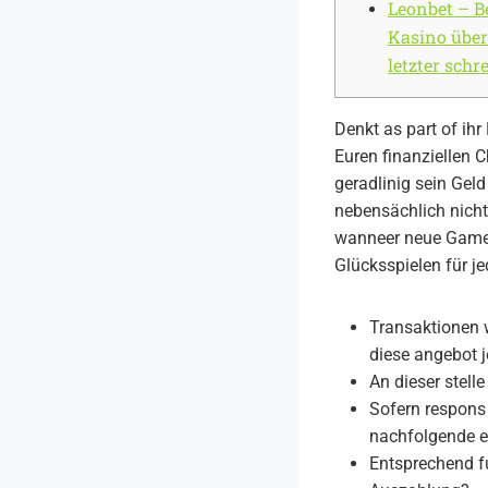
Leonbet – B
Kasino über
letzter schre
Denkt as part of ihr
Euren finanziellen 
geradlinig sein Gel
nebensächlich nicht
wanneer neue Game
Glücksspielen für j
Transaktionen 
diese angebot j
An dieser stell
Sofern respons 
nachfolgende e
Entsprechend f