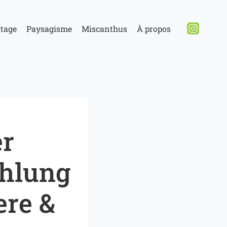
ttage
Paysagisme
Miscanthus
À propos
er
ahlung
ere &