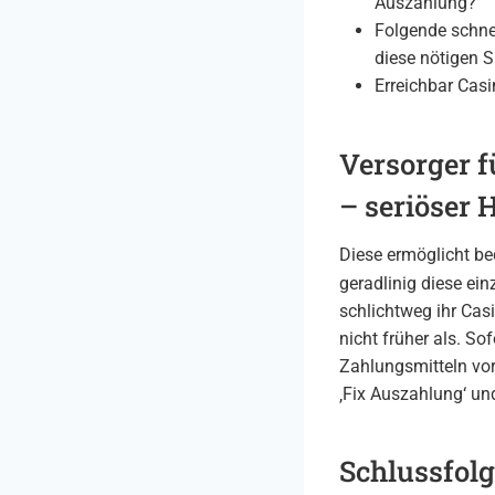
Auszahlung?
Folgende schnel
diese nötigen S
Erreichbar Cas
Versorger 
– seriöser 
Diese ermöglicht be
geradlinig diese ei
schlichtweg ihr Ca
nicht früher als. S
Zahlungsmitteln vor
‚Fix Auszahlung‘ un
Schlussfolg