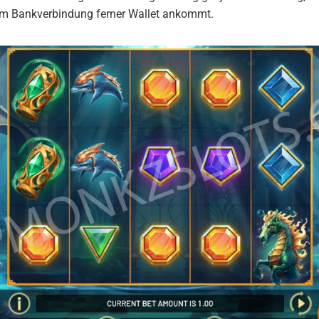
em Bankverbindung ferner Wallet ankommt.