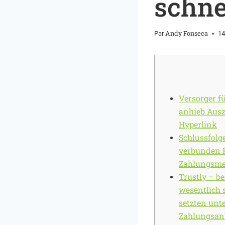
schne
Andy Fonseca
Par
14
Versorger f
anhieb Ausz
Hyperlink
Schlussfolg
verbunden 
Zahlungsm
Trustly – b
wesentlich 
setzten unt
Zahlungsan