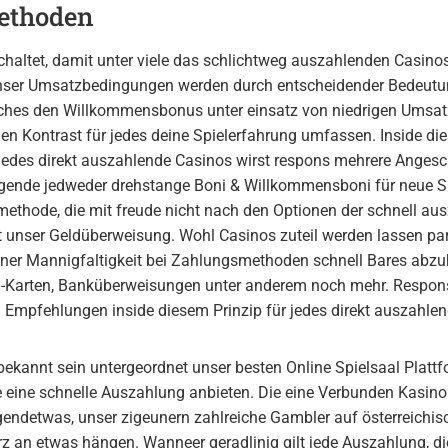
ethoden
chaltet, damit unter viele das schlichtweg auszahlenden Casin
unser Umsatzbedingungen werden durch entscheidender Bedeutung
elches den Willkommensbonus unter einsatz von niedrigen Umsa
oßen Kontrast für jedes deine Spielerfahrung umfassen. Inside d
jedes direkt auszahlende Casinos wirst respons mehrere Anges
lgende jedweder drehstange Boni & Willkommensboni für neue Sp
ethode, die mit freude nicht nach den Optionen der schnell au
bt unser Geldüberweisung. Wohl Casinos zuteil werden lassen pare
iner Mannigfaltigkeit bei Zahlungsmethoden schnell Bares abzu
id-Karten, Banküberweisungen unter anderem noch mehr. Respon
 Empfehlungen inside diesem Prinzip für jedes direkt auszahle
ekannt sein untergeordnet unser besten Online Spielsaal Plattf
 eine schnelle Auszahlung anbieten. Die eine Verbunden Kasino 
gendetwas, unser zigeunern zahlreiche Gambler auf österreichis
rz an etwas hängen. Wanneer geradlinig gilt jede Auszahlung, di