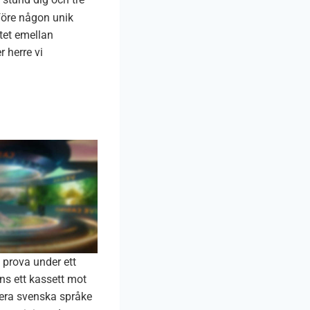
före någon unik
tet emellan
 herre vi
 prova under ett
ns ett kassett mot
Flera svenska språke