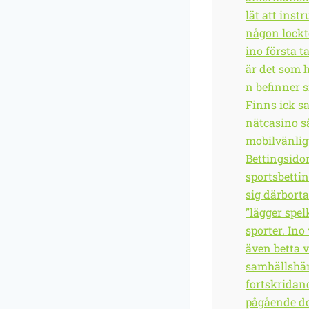
lät att inst
någon lockt
ino första t
är det som 
n befinner s
Finns ick s
nätcasino så
mobilvänligt
Bettingsidor
sportsbettin
sig därborta
”lägger spe
sporter. Ino
även betta v
samhällshän
fortskridand
pågående do