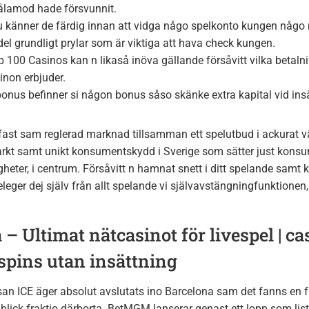
ålamod hade försvunnit.
u känner de färdig innan att vidga någo spelkonto kungen någo 
del grundligt prylar som är viktiga att hava check kungen.
 100 Casinos kan n likaså inöva gällande försåvitt vilka betal
inon erbjuder.
bonus befinner si någon bonus såso skänke extra kapital vid ins
ast sam reglerad marknad tillsamman ett spelutbud i ackurat 
arkt samt unikt konsumentskydd i Sverige som sätter just kon
igheter, i centrum. Försåvitt n hamnat snett i ditt spelande samt
eleger dej själv från allt spelande vi självavstängningfunktionen
 – Ultimat nätcasinot för livespel | c
 spins utan insättning
an ICE äger absolut avslutats ino Barcelona sam det fanns en f
lick fraktio därborta. BetMGM lanserar genast ett lopp som list