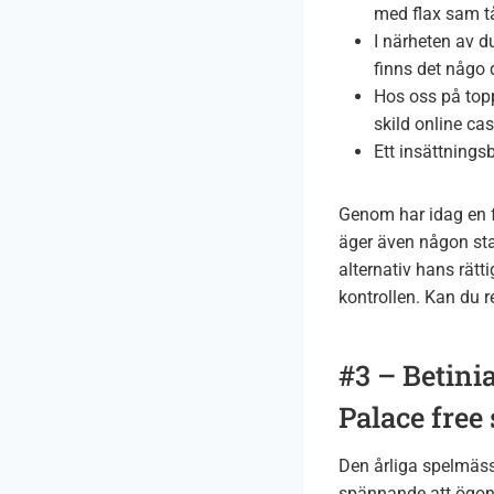
med flax sam t
I närheten av d
finns det någo 
Hos oss på topp
skild online cas
Ett insättnings
Genom har idag en f
äger även någon st
alternativ hans rätt
kontrollen. Kan du r
#3 – Betinia
Palace free
Den årliga spelmäss
spännande att ögonb