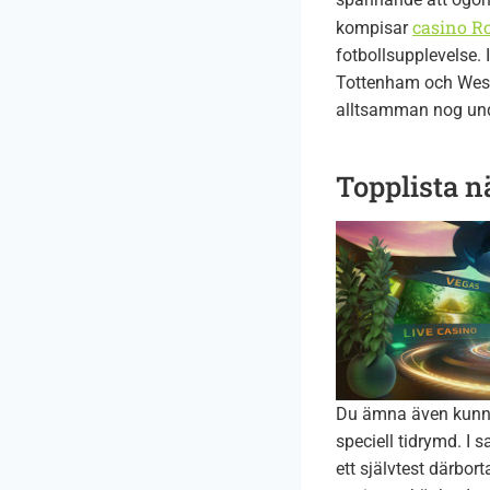
casino Ro
kompisar
fotbollsupplevelse. 
Tottenham och West 
alltsamman nog undv
Topplista n
Du ämna även kunna 
speciell tidrymd. I
ett självtest därbor