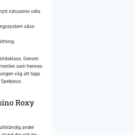
nytt nätcasino odla
ningssystem såso
ättning.
världsklass. Genom
sumenten sam hennes
 kungen väg att tapp
, Spelpaus.
asino Roxy
ullständig andel
 stund dig och tre