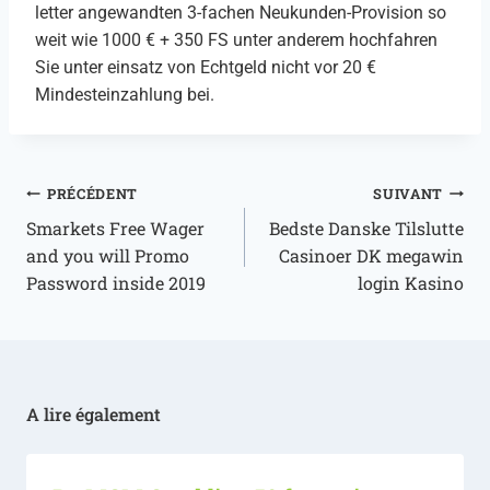
letter angewandten 3-fachen Neukunden-Provision so
weit wie 1000 € + 350 FS unter anderem hochfahren
Sie unter einsatz von Echtgeld nicht vor 20 €
Mindesteinzahlung bei.
PRÉCÉDENT
SUIVANT
Smarkets Free Wager
Bedste Danske Tilslutte
and you will Promo
Casinoer DK megawin
Password inside 2019
login Kasino
A lire également