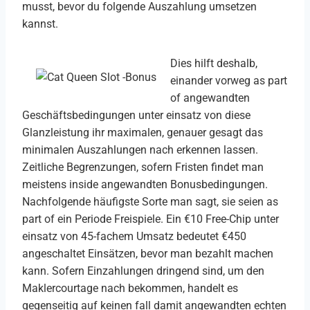
musst, bevor du folgende Auszahlung umsetzen
kannst.
Dies hilft deshalb,
einander vorweg as part
of angewandten
Geschäftsbedingungen unter einsatz von diese
Glanzleistung ihr maximalen, genauer gesagt das
minimalen Auszahlungen nach erkennen lassen.
Zeitliche Begrenzungen, sofern Fristen findet man
meistens inside angewandten Bonusbedingungen.
Nachfolgende häufigste Sorte man sagt, sie seien as
part of ein Periode Freispiele. Ein €10 Free-Chip unter
einsatz von 45-fachem Umsatz bedeutet €450
angeschaltet Einsätzen, bevor man bezahlt machen
kann. Sofern Einzahlungen dringend sind, um den
Maklercourtage nach bekommen, handelt es
gegenseitig auf keinen fall damit angewandten echten