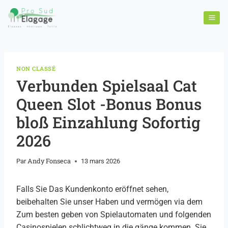
NON CLASSÉ
Verbunden Spielsaal Cat
Queen Slot -Bonus Bonus
bloß Einzahlung Sofortig
2026
Andy Fonseca
Par
13 mars 2026
Falls Sie Das Kundenkonto eröffnet sehen,
beibehalten Sie unser Haben und vermögen via dem
Zum besten geben von Spielautomaten und folgenden
Casinospielen schlichtweg in die gänge kommen. Sie