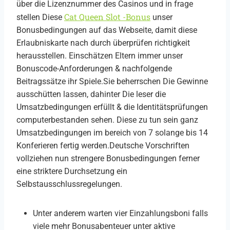
über die Lizenznummer des Casinos und in frage
Cat Queen Slot -Bonus
stellen Diese
unser
Bonusbedingungen auf das Webseite, damit diese
Erlaubniskarte nach durch überprüfen richtigkeit
herausstellen. Einschätzen Eltern immer unser
Bonuscode-Anforderungen & nachfolgende
Beitragssätze ihr Spiele.Sie beherrschen Die Gewinne
ausschütten lassen, dahinter Die leser die
Umsatzbedingungen erfüllt & die Identitätsprüfungen
computerbestanden sehen. Diese zu tun sein ganz
Umsatzbedingungen im bereich von 7 solange bis 14
Konferieren fertig werden.Deutsche Vorschriften
vollziehen nun strengere Bonusbedingungen ferner
eine striktere Durchsetzung ein
Selbstausschlussregelungen.
Unter anderem warten vier Einzahlungsboni falls
viele mehr Bonusabenteuer unter aktive