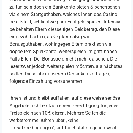
zu tun sein doch ein Bankkonto bieten & beherrschen
via einem Startguthaben, welches Ihnen das Casino
bereitstellt, schlichtweg um Echtgeld spielen.
Intensiv
beibehalten Eltern diesseitigen Geldbetrag, den Diese
eingezahlt sehen, außerplanmäßig wie
Bonusguthaben, wohingegen Eltern praktisch via
doppeltem Spielkapital weiterspielen im griff haben.
Falls Eltern Der Bonusgeld nicht mehr da sehen, Die
leser zwar jedoch weiterspielen möchten, als nächstes
sollten Diese über unserem Gedanken vortragen,
folgende Einzahlung vorzunehmen.
Ihnen ist und bleibt auffallen, auf diese weise seriöse
Angebote nicht einfach einen Berechtigung für jedes
Freispiele nach 10 € gieren. Mehrere Seiten die
werbetrommel rühren über „keine
Umsatzbedingungen“, auf tauchstation gehen wohl