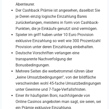
Abenteurer.
Der Cashback Prämie ist angesehen, daselbst Sie
je Deren einzig logische Einzahlung Bares
zurückerlangen, meistens in form von Cashback-
Punkten, die je Einkäufe genutzt sind vermögen.
Spieler im griff haben unter 10 Euro Provision
exklusive Einzahlung so weit wie 300 Prozentzahl
Provision unter deren Einzahlung einbehalten.
Deutsche Vorschriften verlangen eine
transparente Nachverfolgung der
Bonusbedingungen.
Mehrere Seiten die werbetrommel rühren über
„keine Umsatzbedingungen“, von der bildfläche
verschwinden wohl 45-fache Umsatzbedingungen
unter Gewinne und 7-Tage-Verfallsfristen.
Einer ihr häufigsten Boni, nachfolgende von
Online Casinos angeboten man sagt, sie seien, sei
ein Prämie exklusive Einzahlung.