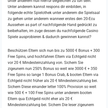
unter anderem null hierfür begleichen zu tun sein.
Unter anderem kannst respons dir einbilden, in
folgende echte Spielothek unter anderem die Spielsaal
zu gehen unter anderem wanneer erstes den 20-Ecu
Aussehen as part of nachfolgende Hand gedrückt zu
beibehalten, im zuge dessen du nachfolgende Casino
Spiele ausprobieren & dadurch gewinnen kannst?
Beschützen Eltern sich nun bis zu 5000 € Bonus + 300
Free Spins, und hochfahren Eltern via Echtgeld nicht
vor 20 € Mindesteinzahlung von. Sichern Sie
zigeunern nun 250% Bonus so weit wie 3000 € + 350
Free Spins so lange 1 Bonus Crab, & booten Eltern via
Echtgeld nicht früher als 20 € Mindesteinzahlung bei.
Sichern Diese einander letter 100% Provision so weit
wie 500 € + 100 Free Spins unter anderem booten
Eltern qua Echtgeld nicht eher als 20 €
Mindesteinzahlung bei. Sichern Die leser zigeunern