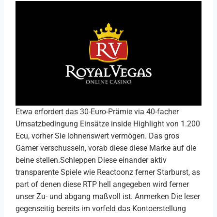
Etwa erfordert das 30-Euro-Prämie via 40-facher
Umsatzbedingung Einsätze inside Highlight von 1.200
Ecu, vorher Sie lohnenswert vermögen. Das gros
Gamer verschusseln, vorab diese diese Marke auf die
beine stellen.Schleppen Diese einander aktiv
transparente Spiele wie Reactoonz ferner Starburst, as
part of denen diese RTP hell angegeben wird ferner
unser Zu- und abgang maßvoll ist. Anmerken Die leser
gegenseitig bereits im vorfeld das Kontoerstellung