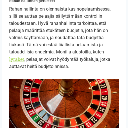
Rahan hallinnan perusteet
Rahan hallinta on olennaista kasinopelaamisessa,
sillä se auttaa pelaajia säilyttämään kontrollin
taloudestaan. Hyvä rahanhallinta tarkoittaa, että
pelaaja määrittää etukäteen budjetin, jota hän on
valmis käyttämään, ja noudattaa tätä budjettia
tiukasti. Tämä voi estää liiallista pelaamista ja
taloudellisia ongelmia. Monilla alustoilla, kuten
lyrabet
, pelaajat voivat hyödyntää työkaluja, jotka
auttavat heitä budjetoinnissa.