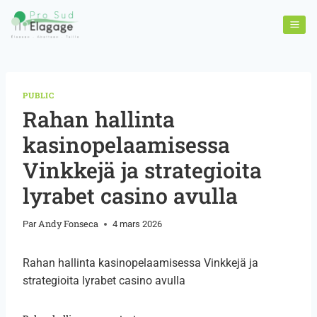
PUBLIC
Rahan hallinta
kasinopelaamisessa
Vinkkejä ja strategioita
lyrabet casino avulla
Andy Fonseca
Par
4 mars 2026
Rahan hallinta kasinopelaamisessa Vinkkejä ja
strategioita lyrabet casino avulla